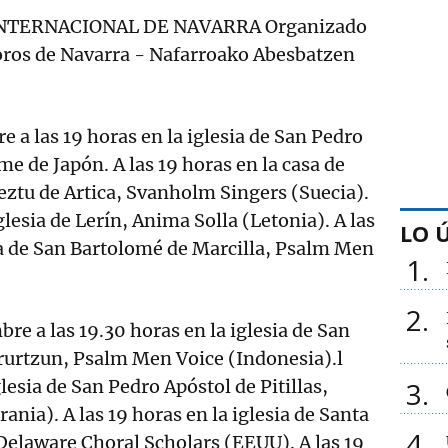
INTERNACIONAL DE NAVARRA Organizado
oros de Navarra - Nafarroako Abesbatzen
e a las 19 horas en la iglesia de San Pedro
ume de Japón. A las 19 horas en la casa de
ztu de Artica, Svanholm Singers (Suecia).
iglesia de Lerín, Anima Solla (Letonia). A las
LO 
ia de San Bartolomé de Marcilla, Psalm Men
1
2
re a las 19.30 horas en la iglesia de San
rurtzun, Psalm Men Voice (Indonesia).l
glesia de San Pedro Apóstol de Pitillas,
3
nia). A las 19 horas en la iglesia de Santa
4
Delaware Choral Scholars (EEUU). A las 19