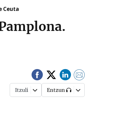
re Ceuta
n Pamplona.
Itzuli
Entzun