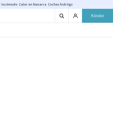
r incómodo
Calor en Navarra
Coches hidrógeno
Alerta en EE.UU.
Kiosko