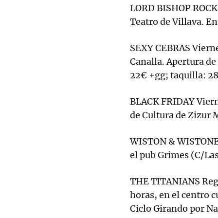
LORD BISHOP ROCKS V
Teatro de Villava. En
SEXY CEBRAS Viernes 
Canalla. Apertura de
22€ +gg; taquilla: 2
BLACK FRIDAY Viernes
de Cultura de Zizur 
WISTON & WISTONES V
el pub Grimes (C/Las
THE TITANIANS Regga
horas, en el centro c
Ciclo Girando por Na