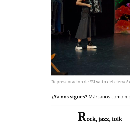
Representación de 'El salto del ciervo' 
¿Ya nos sigues?
Márcanos como me
R
ock, jazz, folk