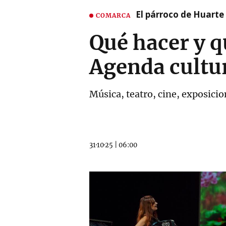
El párroco de Huarte 
COMARCA
Qué hacer y q
Agenda cultu
Música, teatro, cine, exposicion
31·10·25
|
06:00