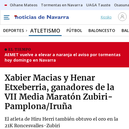
Oihane Mateos
Tormentas en Navarra
UAGA Tauste
Osasuna
Kiosko
ATLETISMO
DEPORTES
FÚTBOL
BALONCESTO
BA
EL TIEMPO
AEMET vuelve a elevar a naranja el aviso por tormentas
hoy domingo en Navarra
Xabier Macias y Henar
Etxeberria, ganadores de la
VII Media Maratón Zubiri-
Pamplona/Iruña
El atleta de Hiru Herri también obtuvo el oro en la
21K Roncesvalles-Zubiri