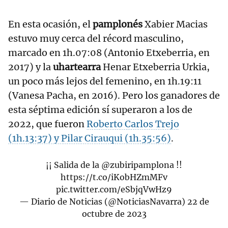
En esta ocasión, el
pamplonés
Xabier Macias
estuvo muy cerca del récord masculino,
marcado en 1h.07:08 (Antonio Etxeberria, en
2017) y la
uhartearra
Henar Etxeberria Urkia,
un poco más lejos del femenino, en 1h.19:11
(Vanesa Pacha, en 2016). Pero los ganadores de
esta séptima edición sí superaron a los de
2022, que fueron
Roberto Carlos Trejo
(1h.13:37) y Pilar Cirauqui (1h.35:56)
.
¡¡ Salida de la
@zubiripamplona
!!
https://t.co/iKobHZmMFv
pic.twitter.com/eSbjqVwHz9
— Diario de Noticias (@NoticiasNavarra)
22 de
octubre de 2023