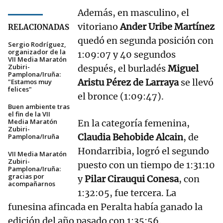
Además, en masculino, el
vitoriano
Ander Uribe Martínez
RELACIONADAS
quedó en segunda posición con
Sergio Rodríguez,
organizador de la
1:09:07 y 40 segundos
VII Media Maratón
Zubiri-
después, el burladés
Miguel
Pamplona/Iruña:
Aristu Pérez de Larraya
se llevó
"Estamos muy
felices"
el bronce (1:09:47).
Buen ambiente tras
el fin de la VII
Media Maratón
En la categoría femenina,
Zubiri-
Claudia Behobide Alcain
, de
Pamplona/Iruña
Hondarribia, logró el segundo
VII Media Maratón
Zubiri-
puesto con un tiempo de 1:31:10
Pamplona/Iruña:
gracias por
y
Pilar Cirauqui Conesa
, con
acompañarnos
1:32:05, fue tercera. La
funesina afincada en Peralta había ganado la
edición del año pasado con 1:35:56.