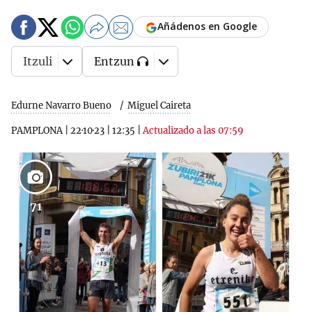
Añádenos en Google
Itzuli
Entzun
Edurne Navarro Bueno
Miguel Caireta
PAMPLONA
|
22·10·23
|
12:35
|
Actualizado a las 07:59
71