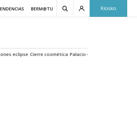
Kiosko
ENDENCIAS
BERM@TU
iones eclipse
Cierre cosmética
Palacio Olite
Ollo TAV
Derram