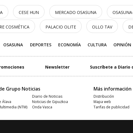
CA
CESE HUN
MERCADO OSASUNA
OSASUNA-
RRE COSMÉTICA
PALACIO OLITE
OLLO TAV
D
OSASUNA
DEPORTES
ECONOMÍA
CULTURA
OPINIÓN
romociones
Newsletter
Suscríbete a Diario 
de Grupo Noticias
Más información
Diario de Noticias
Distribución
e Álava
Noticias de Gipuzkoa
Mapa web
Multimedia (NTM)
Onda Vasca
Tarifas de publicidad