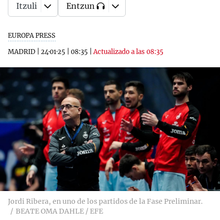
Itzuli
Entzun
EUROPA PRESS
MADRID
|
24·01·25
|
08:35
|
Actualizado a las 08:35
Jordi Ribera, en uno de los partidos de la Fase Preliminar.
BEATE OMA DAHLE / EFE