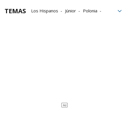
TEMAS
Los Hispanos
Júnior
Polonia
Hispanos
Javier Fernández
Anaitasuna
SCDR Anaitasuna
Helvetia Anaitasuna
balonmano
Xavi González
Josu Arzoz