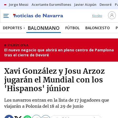
Jorge Messi
Acertante Euromillones
Javier Aizpún
Devoré
P
Kiosko
BALONMANO
DEPORTES
FÚTBOL
BALONCESTO
P
PAMPLONA
El nuevo negocio que abrirá en pleno centro de Pamplona
tras el cierre de Devoré
Xavi González y Josu Arzoz
jugarán el Mundial con los
'Hispanos' júnior
Los navarros entran en la lista de 17 jugadores que
viajarán a Polonia del 18 al 29 de junio