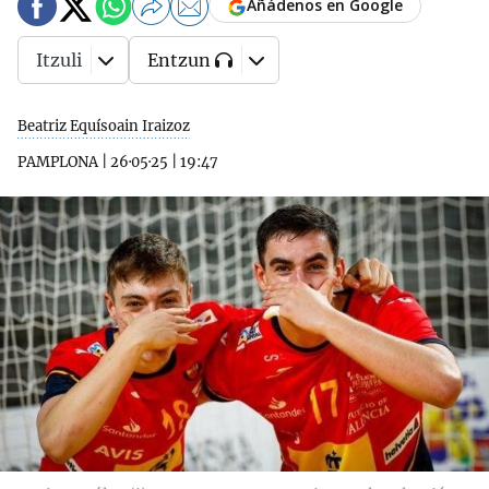
Añádenos en Google
Itzuli
Entzun
Beatriz Equísoain Iraizoz
PAMPLONA
|
26·05·25
|
19:47