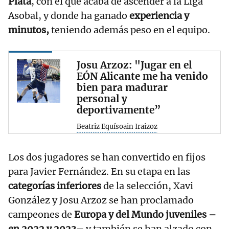
Plata
, con el que acaba de ascender a la Liga
Asobal, y donde ha ganado
experiencia y
minutos,
teniendo además peso en el equipo.
Josu Arzoz: "Jugar en el
EÓN Alicante me ha venido
bien para madurar
personal y
deportivamente”
Beatriz Equísoain Iraizoz
Los dos jugadores se han convertido en fijos
para Javier Fernández. En su etapa en las
categorías inferiores
de la selección, Xavi
González y Josu Arzoz se han proclamado
campeones de
Europa y del Mundo juveniles –
en 2022 y 2023–
y también se han alzado con