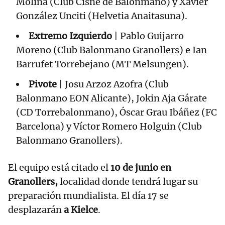
Molina (Club Cisne de Balonmano) y Xavier
González Unciti (Helvetia Anaitasuna).
Extremo Izquierdo
| Pablo Guijarro
Moreno (Club Balonmano Granollers) e Ian
Barrufet Torrebejano (MT Melsungen).
Pivote
| Josu Arzoz Azofra (Club
Balonmano EON Alicante), Jokin Aja Gárate
(CD Torrebalonmano), Óscar Grau Ibáñez (FC
Barcelona) y Víctor Romero Holguin (Club
Balonmano Granollers).
El equipo está citado el
10 de junio en
Granollers,
localidad donde tendrá lugar su
preparación mundialista. El día 17 se
desplazarán
a Kielce
.