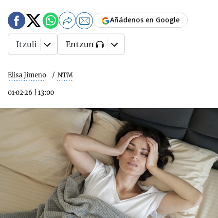
Añádenos en Google
Itzuli
Entzun
Elisa Jimeno
NTM
01·02·26
|
13:00