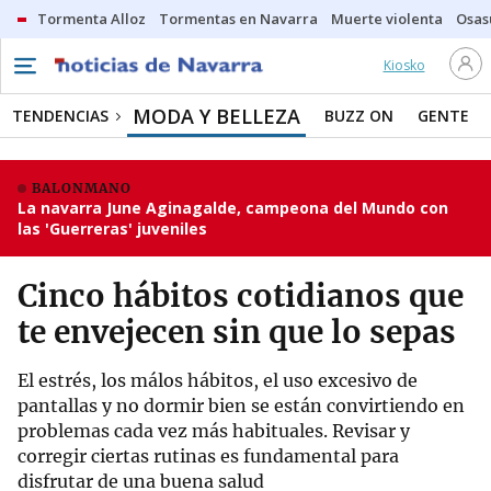
Tormenta Alloz
Tormentas en Navarra
Muerte violenta
Osas
Kiosko
MODA Y BELLEZA
TENDENCIAS
BUZZ ON
GENTE
BALONMANO
La navarra June Aginagalde, campeona del Mundo con
las 'Guerreras' juveniles
Cinco hábitos cotidianos que
te envejecen sin que lo sepas
El estrés, los málos hábitos, el uso excesivo de
pantallas y no dormir bien se están convirtiendo en
problemas cada vez más habituales. Revisar y
corregir ciertas rutinas es fundamental para
disfrutar de una buena salud