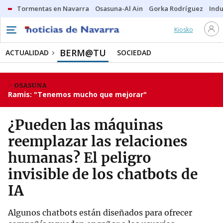
Tormentas en Navarra
Osasuna-Al Ain
Gorka Rodríguez
Indu
Kiosko
BERM@TU
ACTUALIDAD
SOCIEDAD
OSASUNA
Ramis: "Tenemos mucho que mejorar"
¿Pueden las máquinas
reemplazar las relaciones
humanas? El peligro
invisible de los chatbots de
IA
Algunos chatbots están diseñados para ofrecer