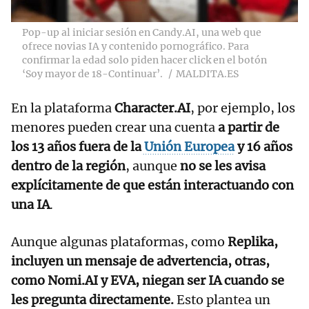
Pop-up al iniciar sesión en Candy.AI, una web que
ofrece novias IA y contenido pornográfico. Para
confirmar la edad solo piden hacer click en el botón
‘Soy mayor de 18-Continuar’.
MALDITA.ES
En la plataforma
Character.AI
, por ejemplo, los
menores pueden crear una cuenta
a partir de
los 13 años fuera de la
Unión Europea
y 16 años
dentro de la región
, aunque
no se les avisa
explícitamente de que están interactuando con
una IA
.
Aunque algunas plataformas, como
Replika,
incluyen un mensaje de advertencia, otras,
como Nomi.AI y EVA, niegan ser IA cuando se
les pregunta directamente.
Esto plantea un