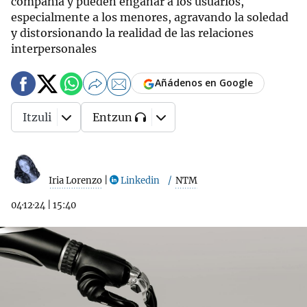
compañía y pueden engañar a los usuarios,
especialmente a los menores, agravando la soledad
y distorsionando la realidad de las relaciones
interpersonales
Añádenos en Google
Itzuli
Entzun
Iria Lorenzo
|
Linkedin
NTM
04·12·24
|
15:40