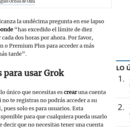
guel Ochoa de Olza
lcanza la undécima pregunta en ese lapso
ponde
“has excedido el límite de diez
 cada dos horas por ahora. Por favor,
m o Premium Plus para acceder a más
más tarde”.
LO 
s para usar Grok
1
 lo único que necesitas es
crear
una cuenta
i no te registras no podrás acceder a su
2
l, pues solo es para usuarios. Esta
isponible para que cualquiera pueda usarlo
re decir que no necesitas tener una cuenta