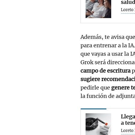
salud
Loreto 
Además, te avisa que
para entrenar a la I
que vayas a usar la I
Grok será direccionad
campo de escritura
p
sugiere recomendac
pedirle que
genere t
la función de adjunta
Llega
a ten
Loreto 