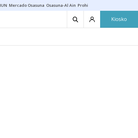
HUN
Mercado Osasuna
Osasuna-Al Ain
Prohibiciones eclipse
Derrama
Kiosko