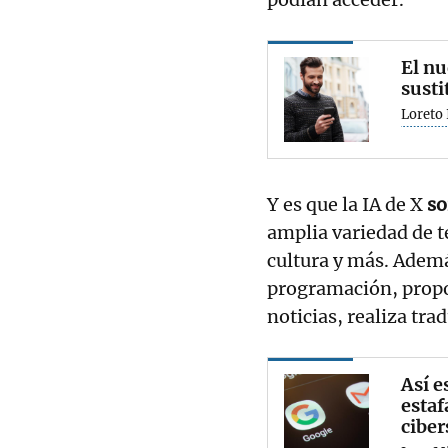
El nu
susti
Loreto 
Y es que la IA de X
so
amplia variedad de t
cultura y más. Adem
programación, prop
noticias, realiza tr
Así e
estaf
cibe