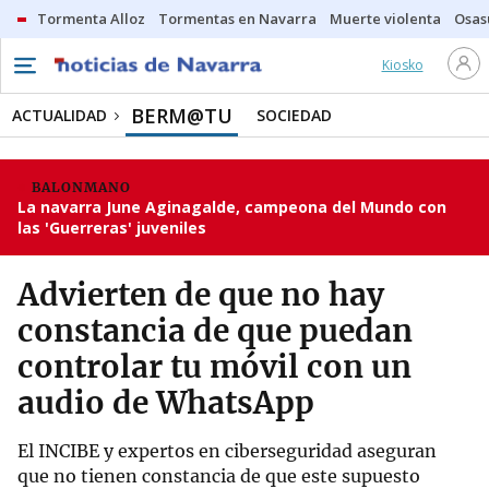
Tormenta Alloz
Tormentas en Navarra
Muerte violenta
Osas
Kiosko
BERM@TU
ACTUALIDAD
SOCIEDAD
BALONMANO
La navarra June Aginagalde, campeona del Mundo con
las 'Guerreras' juveniles
Advierten de que no hay
constancia de que puedan
controlar tu móvil con un
audio de WhatsApp
El INCIBE y expertos en ciberseguridad aseguran
que no tienen constancia de que este supuesto