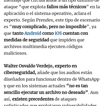
mensaje que circula alude a un tipo distinto de
ataque “que explota
fallos más técnicos
” en la
aplicación o el sistema operativo, aclara el
experto. Según Prendes, este tipo de escenario
es “
muy complicado, pero no imposible
”, ya
que
tanto
Android
como
iOS
cuentan con
medidas de seguridad
que impiden que
archivos multimedia ejecuten códigos
maliciosos.
Walter Osvaldo Verdejo, experto en
ciberseguridad,
añade que los audios están
diseñados para funcionar dentro de WhatsApp
y que en los sistemas actuales
“no es tan
sencillo ejecutar un archivo no deseado”
. Aun
así,
existen precedentes
de ataques
sofisticados que explotaron vulnerabilidades