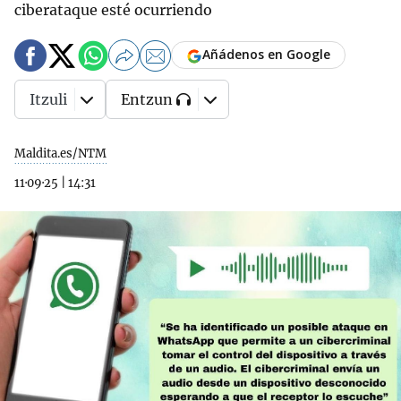
ciberataque esté ocurriendo
Añádenos en Google
Itzuli
Entzun
Maldita.es/NTM
11·09·25
|
14:31