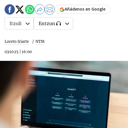
Añádenos en Google
Itzuli
Entzun
Loreto Iriarte
NTM
03·10·25
|
16:00