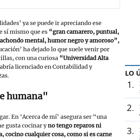
lidades’ ya se puede ir apreciando ese
de sí mismo que es
“gran camarero, puntual,
 cachondo mental, humor negro y amoroso”,
cación’ ha dejado lo que suele venir por
tillas, con una curiosa
“Universidad Alta
abría licenciado en Contabilidad y
LO 
zas.
1
ne humana"
2
egar. En ‘Acerca de mí’ asegura ser “una
e gusta cocinar y
no tengo reparos ni
3
, cocino cualquier cosa, como si es carne