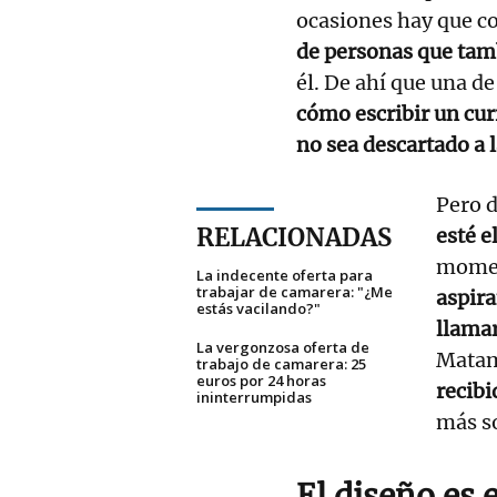
ocasiones hay que c
de personas que tam
él. De ahí que una d
cómo escribir un cu
no sea descartado a 
Pero 
RELACIONADAS
esté e
momen
La indecente oferta para
trabajar de camarera: "¿Me
aspira
estás vacilando?"
llamar
La vergonzosa oferta de
Matam
trabajo de camarera: 25
euros por 24 horas
recibi
ininterrumpidas
más s
El diseño es 