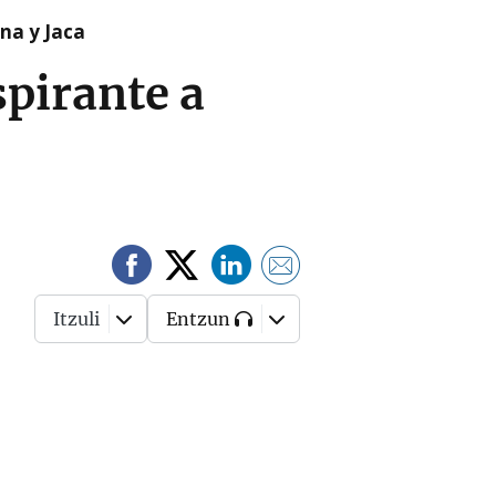
na y Jaca
spirante a
Itzuli
Entzun