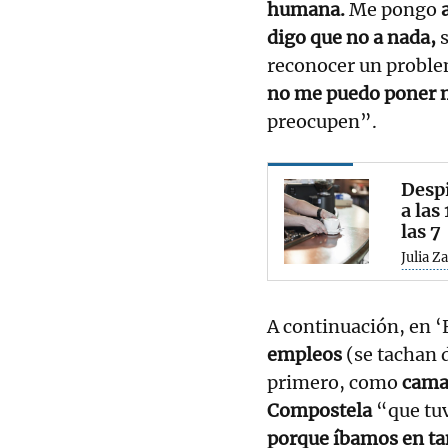
humana.
Me pongo
digo que no a nada,
reconocer un proble
no me puedo poner 
preocupen”.
Despi
a las
las 7
Julia Z
A continuación, en ‘
empleos
(se tachan 
primero, como
camar
Compostela
“que tu
porque íbamos en ta