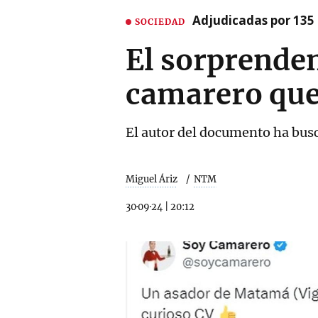
Adjudicadas por 135 
SOCIEDAD
El sorprenden
camarero que
El autor del documento ha bus
Miguel Áriz
NTM
30·09·24
|
20:12