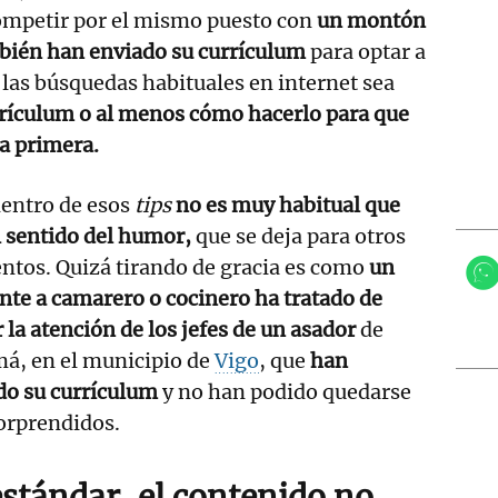
ompetir por el mismo puesto con
un montón
bién han enviado su currículum
para optar a
e las búsquedas habituales en internet sea
rrículum o al menos cómo hacerlo para que
la primera.
dentro de esos
tips
no es muy habitual que
l sentido del humor,
que se deja para otros
tos. Quizá tirando de gracia es como
un
nte a camarero o cocinero ha tratado de
 la atención de los jefes de un asador
de
á, en el municipio de
Vigo
, que
han
do su currículum
y no han podido quedarse
orprendidos.
estándar, el contenido no