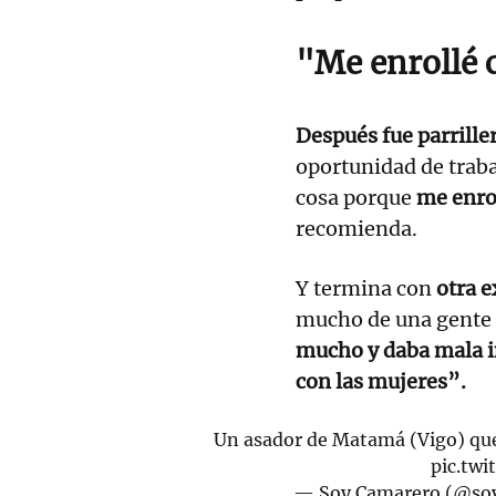
"Me enrollé 
Después fue parrille
oportunidad de traba
cosa porque
me enrol
recomienda.
Y termina con
otra 
mucho de una gente
mucho y daba mala 
con las mujeres”.
Un asador de Matamá (Vigo) que 
pic.tw
— Soy Camarero (@so