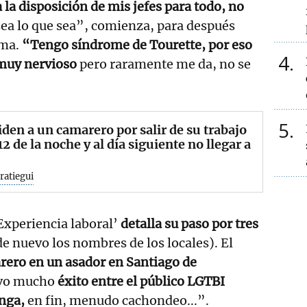
a la disposición de mis jefes para todo, no
sea lo que sea”, comienza, para después
ma.
“Tengo síndrome de Tourette, por eso
4
muy nervioso
pero raramente me da, no se
5
den a un camarero por salir de su trabajo
 12 de la noche y al día siguiente no llegar a
aratiegui
Experiencia laboral’
detalla su paso por tres
de nuevo los nombres de los locales). El
ero en un asador en Santiago de
vo mucho
éxito entre el público LGTBI
nga,
en fin, menudo cachondeo...”.