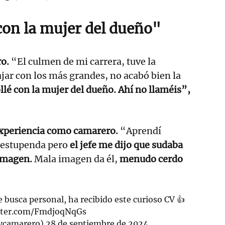
con la mujer del dueño"
ro.
“El culmen de mi carrera, tuve la
jar con los más grandes, no acabó bien la
lé con la mujer del dueño. Ahí no llaméis”,
experiencia como camarero.
“Aprendí
 estupenda pero
el jefe me dijo que sudaba
imagen.
Mala imagen da él,
menudo cerdo
busca personal, ha recibido este curioso CV 👍
itter.com/FmdjoqNqGs
ycamarero)
28 de septiembre de 2024