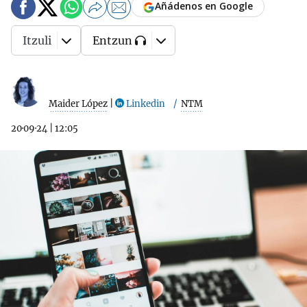
Añádenos en Google
Itzuli
Entzun
Maider López
|
Linkedin
NTM
20·09·24
|
12:05