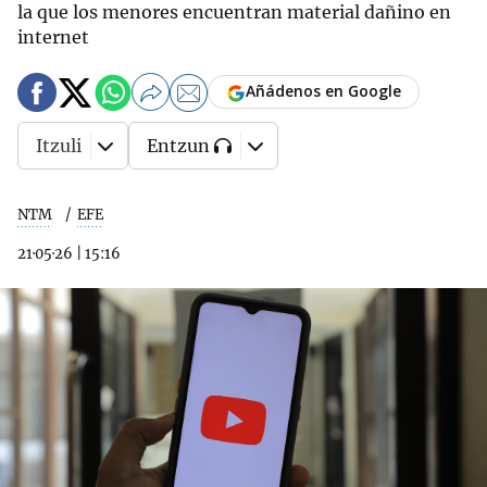
la que los menores encuentran material dañino en
internet
Añádenos en Google
Itzuli
Entzun
NTM
EFE
21·05·26
|
15:16