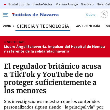
Brutal cogida
Iraola-Víctor
Merino Amigó
Gasóleo
Nivel Ce
Kiosko
CIENCIA Y TECNOLOGÍA
VIVIR
GASTRONOMÍA
M
SOCIEDAD
Muere Ángel Echeverría, impulsor del Hospital de Nemba
y referente de la solidaridad navarra
El regulador británico acusa
a TikTok y YouTube de no
proteger suficientemente a
los menores
Sus investigaciones muestran que los contenidos
personalizados siguen siendo "la principal vía" por