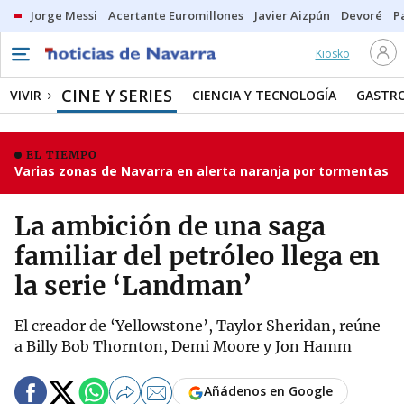
Jorge Messi
Acertante Euromillones
Javier Aizpún
Devoré
P
Kiosko
CINE Y SERIES
VIVIR
CIENCIA Y TECNOLOGÍA
GASTR
EL TIEMPO
Varias zonas de Navarra en alerta naranja por tormentas
La ambición de una saga
familiar del petróleo llega en
la serie ‘Landman’
El creador de ‘Yellowstone’, Taylor Sheridan, reúne
a Billy Bob Thornton, Demi Moore y Jon Hamm
Añádenos en Google