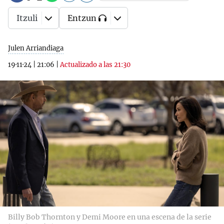
Itzuli
Entzun
Julen Arriandiaga
19·11·24
|
21:06
|
Actualizado a las 21:30
Billy Bob Thornton y Demi Moore en una escena de la serie