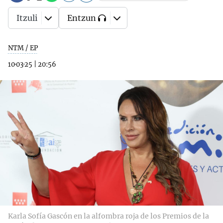
Itzuli
Entzun
NTM / EP
10·03·25
|
20:56
Karla Sofía Gascón en la alfombra roja de los Premios de la