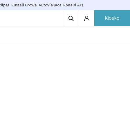
lipse
Russell Crowe
Autovía Jaca
Ronald Araújo
Prohibiciones eclips
Kiosko