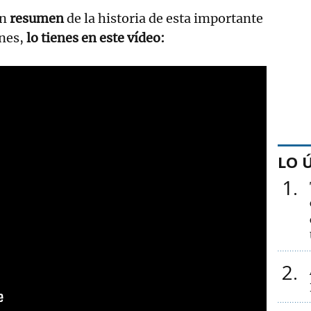
un
resumen
de la historia de esta importante
enes,
lo tienes en este vídeo:
LO 
1
2