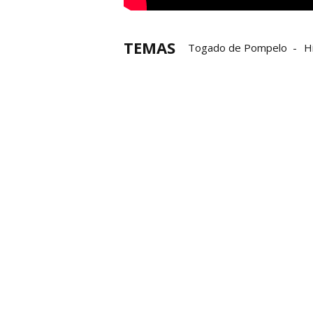
TEMAS
Togado de Pompelo
H
Patrimonio Cultural
Esc