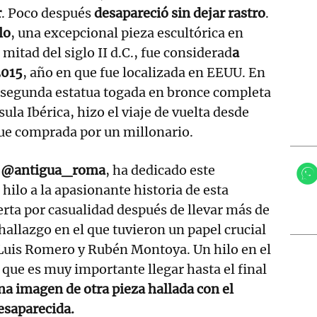
r
. Poco después
desapareció sin dejar rastro
.
lo
, una excepcional pieza escultórica en
mitad del siglo II d.C., fue considerad
a
2015
, año en que fue localizada en EEUU. En
a segunda estatua togada en bronce completa
ula Ibérica, hizo el viaje de vuelta desde
ue comprada por un millonario.
,
@antigua_roma
, ha dedicado este
ilo a la apasionante historia de esta
erta por casualidad después de llevar más de
hallazgo en el que tuvieron un papel crucial
 Luis Romero y Rubén Montoya. Un hilo en el
 que es muy importante llegar hasta el final
na imagen de otra pieza hallada con el
esaparecida.