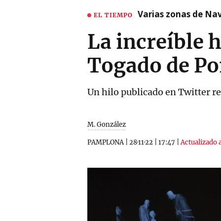
Varias zonas de Nav
EL TIEMPO
La increíble 
Togado de Po
Un hilo publicado en Twitter rel
M. González
PAMPLONA
|
28·11·22
|
17:47
|
Actualizado a