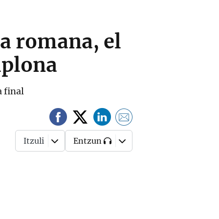
ra romana, el
mplona
 final
Itzuli
Entzun