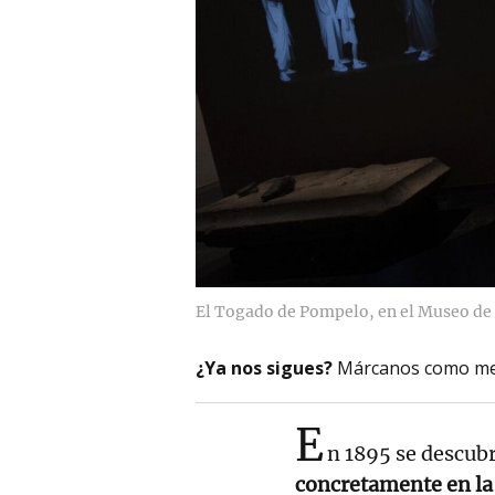
El Togado de Pompelo, en el Museo de
¿Ya nos sigues?
Márcanos como me
E
n 1895 se descubr
concretamente en la 