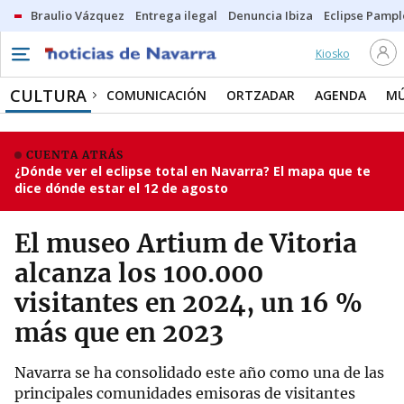
Braulio Vázquez
Entrega ilegal
Denuncia Ibiza
Eclipse Pamp
Kiosko
CULTURA
COMUNICACIÓN
ORTZADAR
AGENDA
MÚ
CUENTA ATRÁS
¿Dónde ver el eclipse total en Navarra? El mapa que te
dice dónde estar el 12 de agosto
El museo Artium de Vitoria
alcanza los 100.000
visitantes en 2024, un 16 %
más que en 2023
Navarra se ha consolidado este año como una de las
principales comunidades emisoras de visitantes