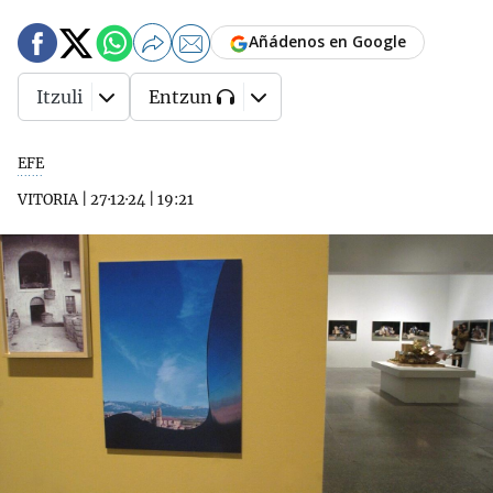
Añádenos en Google
Itzuli
Entzun
EFE
VITORIA
|
27·12·24
|
19:21