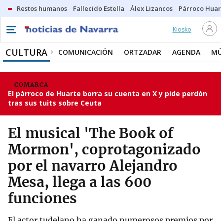
Restos humanos
Fallecido Estella
Álex Lizancos
Párroco Huar
Kiosko
CULTURA
COMUNICACIÓN
ORTZADAR
AGENDA
MÚ
COMARCA
El párroco de Huarte borra su cuenta en X y pide perdón
tras sus tuits sobre Ceuta
El musical 'The Book of
Mormon', coprotagonizado
por el navarro Alejandro
Mesa, llega a las 600
funciones
El actor tudelano ha ganado numerosos premios por