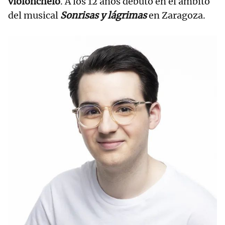
violonchelo
. A los 12 años debutó en el ámbito
del musical
Sonrisas y lágrimas
en Zaragoza.