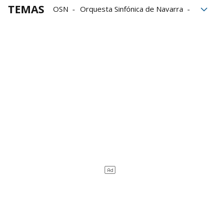
TEMAS
OSN
Orquesta Sinfónica de Navarra
conciertos
Música clásica
Baluarte
Fundación Baluarte
Orfeón Pamplonés