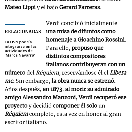
Mateo Lippi
y el bajo
Gerard Farreras
.
Verdi concibió inicialmente
una misa de difuntos como
RELACIONADAS
homenaje a Gioachino Rossini.
La OSN podría
integrarse en las
Para ello,
propuso que
actividades de
'Marca Navarra'
distintos compositores
italianos contribuyeran con un
número
del
Réquiem,
reservándose él el
Libera
me.
Sin embargo,
la obra nunca se estrenó.
Años después,
en 1873
,
al morir su admirado
amigo Alessandro Manzoni, Verdi recuperó ese
proyecto
y decidió
componer él solo
un
Réquiem
completo, esta vez en honor al gran
escritor italiano.