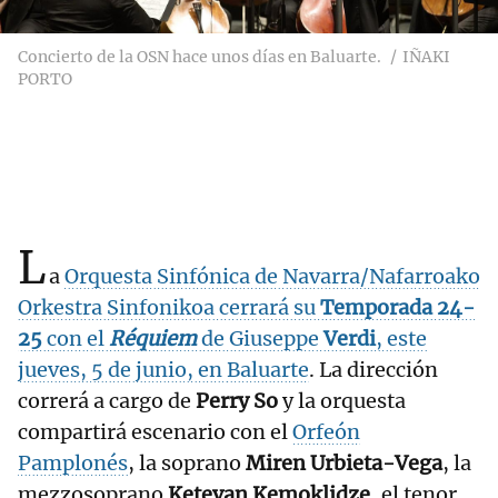
Concierto de la OSN hace unos días en Baluarte.
IÑAKI
PORTO
L
a
Orquesta Sinfónica de Navarra/Nafarroako
Orkestra Sinfonikoa cerrará su
Temporada 24-
25
con el
Réquiem
de Giuseppe
Verdi
, este
jueves, 5 de junio, en
Baluarte
. La dirección
correrá a cargo de
Perry So
y la orquesta
compartirá escenario con el
Orfeón
Pamplonés
, la soprano
Miren Urbieta-Vega
, la
mezzosoprano
Ketevan Kemoklidze
, el tenor