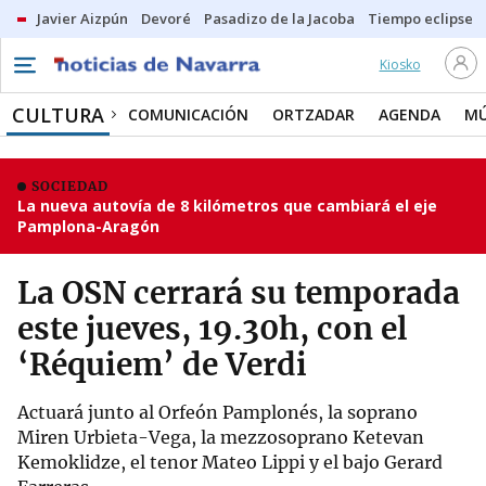
Javier Aizpún
Devoré
Pasadizo de la Jacoba
Tiempo eclipse
Kiosko
CULTURA
COMUNICACIÓN
ORTZADAR
AGENDA
MÚ
SOCIEDAD
La nueva autovía de 8 kilómetros que cambiará el eje
Pamplona-Aragón
La OSN cerrará su temporada
este jueves, 19.30h, con el
‘Réquiem’ de Verdi
Actuará junto al Orfeón Pamplonés, la soprano
Miren Urbieta-Vega, la mezzosoprano Ketevan
Kemoklidze, el tenor Mateo Lippi y el bajo Gerard