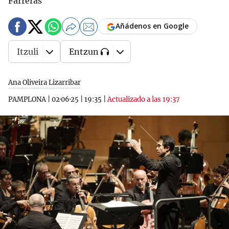
Farreras
Añádenos en Google
Itzuli
Entzun
Ana Oliveira Lizarribar
PAMPLONA
|
02·06·25
|
19:35
|
Actualizado a las 19:37