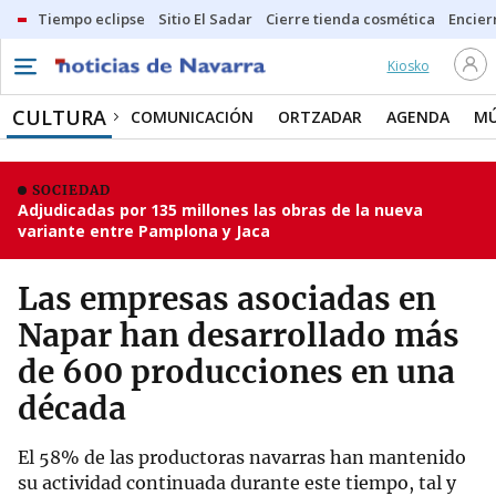
Tiempo eclipse
Sitio El Sadar
Cierre tienda cosmética
Encier
Kiosko
CULTURA
COMUNICACIÓN
ORTZADAR
AGENDA
MÚ
SOCIEDAD
Adjudicadas por 135 millones las obras de la nueva
variante entre Pamplona y Jaca
Las empresas asociadas en
Napar han desarrollado más
de 600 producciones en una
década
El 58% de las productoras navarras han mantenido
su actividad continuada durante este tiempo, tal y