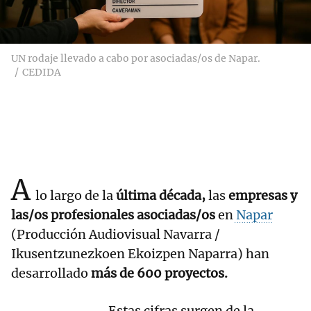
UN rodaje llevado a cabo por asociadas/os de Napar.
CEDIDA
A
lo largo de la
última década,
las
empresas y
las/os profesionales asociadas/os
en
Napar
(Producción Audiovisual Navarra /
Ikusentzunezkoen Ekoizpen Naparra) han
desarrollado
más de 600 proyectos.
Estas cifras surgen de la