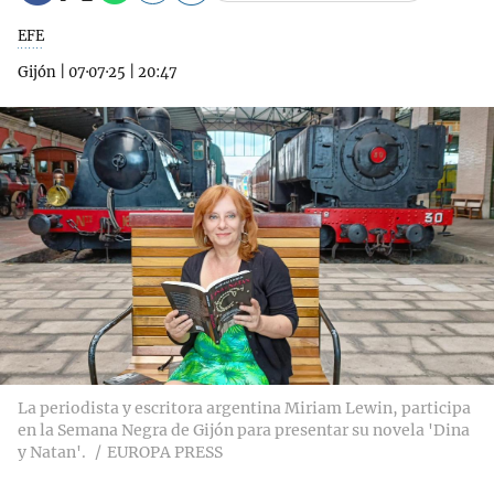
EFE
Gijón
|
07·07·25
|
20:47
La periodista y escritora argentina Miriam Lewin, participa
en la Semana Negra de Gijón para presentar su novela 'Dina
y Natan'.
EUROPA PRESS