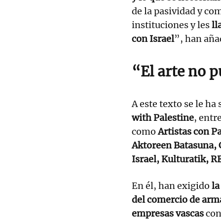
de la pasividad y co
instituciones y les
ll
con Israel
”, han aña
“El arte no p
A este texto se le h
with Palestine
, entr
como
Artistas con P
Aktoreen Batasuna, 
Israel, Kulturatik, R
En él, han exigido
la
del comercio de arma
empresas vascas
con