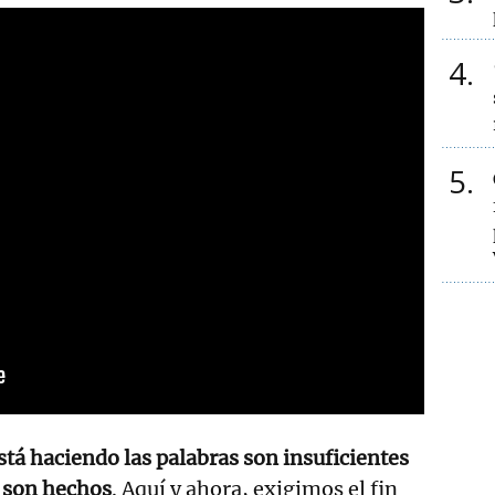
4
5
está haciendo las palabras son insuficientes
n son hechos
. Aquí y ahora, exigimos el fin