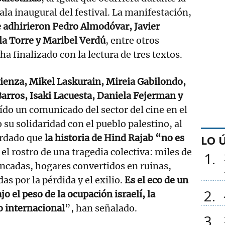
ala inaugural del festival. La manifestación,
e adhirieron Pedro Almodóvar, Javier
la Torre y Maribel Verdú
, entre otros
 ha finalizado con la lectura de tres textos.
tienza, Mikel Laskurain, Mireia Gabilondo,
Barros, Isaki Lacuesta, Daniela Fejerman y
ído un comunicado del sector del cine en el
su solidaridad con el pueblo palestino, al
rdado que
la historia de Hind Rajab “no es
LO 
 el rostro de una tragedia colectiva: miles de
1
ancadas, hogares convertidos en ruinas,
s por la pérdida y el exilio.
Es el eco de un
2
jo el peso de la ocupación israelí, la
io internacional
”, han señalado.
3