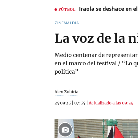
Iraola se deshace en e
FÚTBOL
ZINEMALDIA
La voz de la 
Medio centenar de representant
en el marco del festival / “Lo 
política”
Alex Zubiria
25·09·25
|
07:55
|
Actualizado a las 09:34