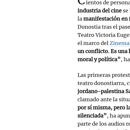
C
ientos de person
industria del cine
se
la
manifestación en 
Donostia tras el pase
Teatro Victoria Euge
el marco del
Zinema
un conflicto. Es una 
moral y política”
, h
Las primeras protest
teatro donostiarra, 
jordano-palestina Sa
clamado ante la situ
por sí misma, pero l
silenciada”
, ha apun
parte de los audios r