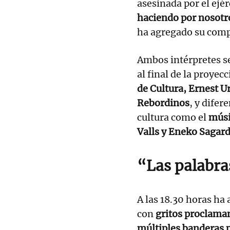
asesinada por el ejér
haciendo por nosotro
ha agregado su compa
Ambos intérpretes s
al final de la proyec
de Cultura, Ernest Ur
Rebordinos
, y difer
cultura como el
músi
Valls y Eneko Sagard
“Las palabra
A las 18.30 horas ha
con
gritos proclaman
múltiples banderas 