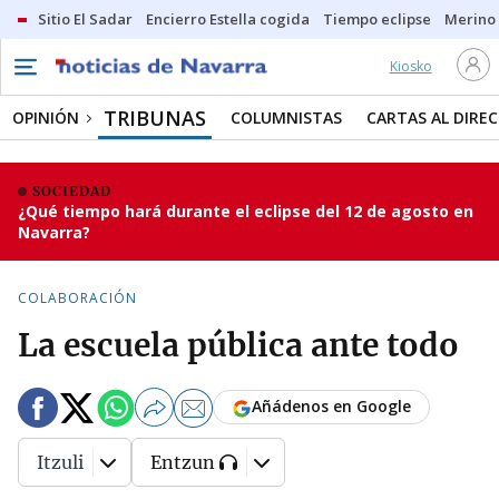
Sitio El Sadar
Encierro Estella cogida
Tiempo eclipse
Merino
Kiosko
TRIBUNAS
OPINIÓN
COLUMNISTAS
CARTAS AL DIRE
SOCIEDAD
¿Qué tiempo hará durante el eclipse del 12 de agosto en
Navarra?
COLABORACIÓN
La escuela pública ante todo
Añádenos en Google
Itzuli
Entzun