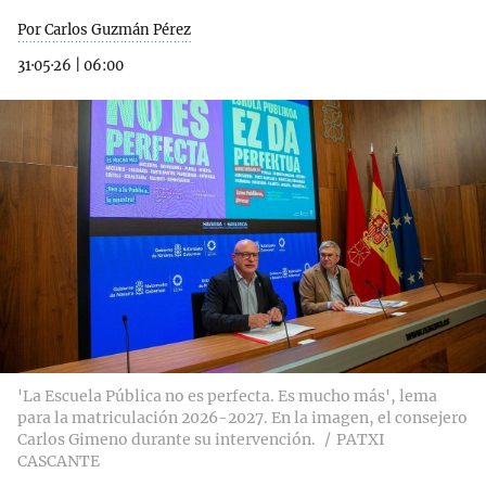
Por Carlos Guzmán Pérez
31·05·26
|
06:00
'La Escuela Pública no es perfecta. Es mucho más', lema
para la matriculación 2026-2027. En la imagen, el consejero
Carlos Gimeno durante su intervención.
PATXI
CASCANTE