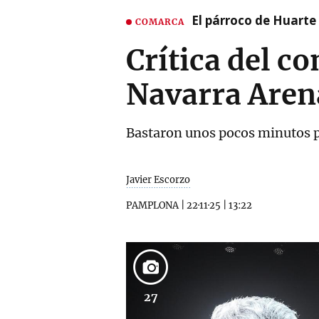
El párroco de Huarte 
COMARCA
Crítica del c
Navarra Arena
Bastaron unos pocos minutos p
Javier Escorzo
PAMPLONA
|
22·11·25
|
13:22
27