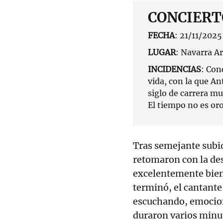
CONCIERT
FECHA
: 21/11/2025
LUGAR
: Navarra A
INCIDENCIAS
: Con
vida, con la que A
siglo de carrera mu
El tiempo no es or
Tras semejante subi
retomaron con la d
excelentemente bien 
terminó, el cantante
escuchando, emocion
duraron varios minut