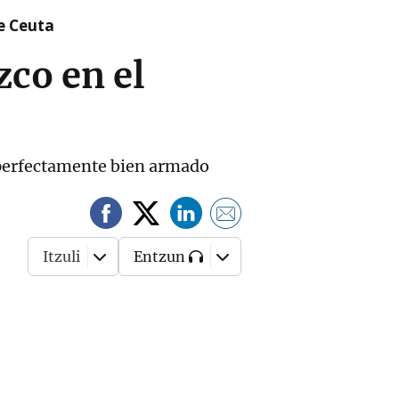
re Ceuta
zco en el
 perfectamente bien armado
Itzuli
Entzun