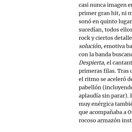
casi nunca imagen en
primer gran hit, ni
sonó en quinto lugar
sucedían, todos ello
rock y ciertos detal
solución
, emotiva b
con la banda buscand
Despierta
, el cantan
primeras filas. Tras
el ritmo se aceleró 
pabellón (incluyendo
aplaudía sin parar).
muy enérgica también
que acompañaba a Or
rocoso armazón ins