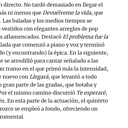
 directo. No tardó demasiado en llegar el
 más ni menos que
Devuélveme la vida
, que
. Las baladas y los medios tiempos se
s vestidos con elegantes arreglos de pop
les aflamencados. Destacó
El problema fue la
alada que comenzó a piano y voz y terminó
o (y encontrando) la épica. En la siguiente,
te se arrodilló para cantar señalado a las
 un tramo en el que primó más la intensidad,
de nuevo con
Llegará
, que levantó a todo
 gran parte de las gradas, que botaba y
 Por el mismo camino discurrió
Te esperaré
,
. En esta parte de la actuación, el quinteto
ozco se empleó a fondo, ofreciendo un
trumental.