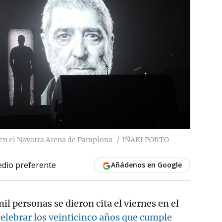
 en el Navarra Arena de Pamplona
IÑAKI PORTO
dio preferente
Añádenos en Google
il personas se dieron cita el viernes en el
celebrar los veinticinco años que cumple