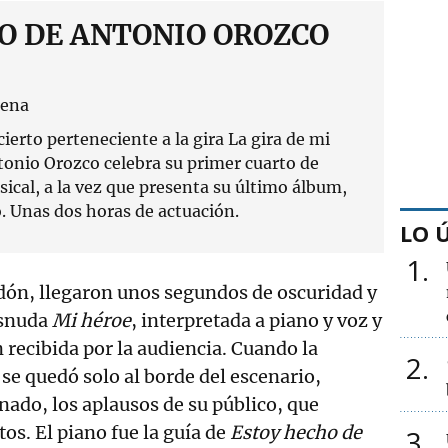
O DE ANTONIO OROZCO
rena
cierto perteneciente a la gira La gira de mi
ntonio Orozco celebra su primer cuarto de
sical, a la vez que presenta su último álbum,
o. Unas dos horas de actuación.
LO 
1
dón, llegaron unos segundos de oscuridad y
esnuda
Mi héroe
, interpretada a piano y voz y
recibida por la audiencia. Cuando la
2
 se quedó solo al borde del escenario,
ado, los aplausos de su público, que
os. El piano fue la guía de
Estoy hecho de
3