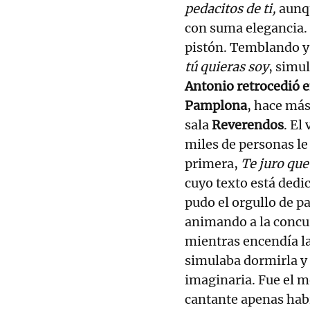
pedacitos de ti,
aunqu
con suma elegancia. S
pistón. Temblando y 
tú quieras soy
, simu
Antonio retrocedió e
Pamplona
, hace más
sala
Reverendos
. El
miles de personas le
primera,
Te juro que
cuyo texto está dedic
pudo el orgullo de p
animando a la concur
mientras encendía la
simulaba dormirla y 
imaginaria. Fue el m
cantante apenas hab