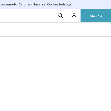
r incómodo
Calor en Navarra
Coches hidrógeno
Alerta en EE.UU.
Kiosko