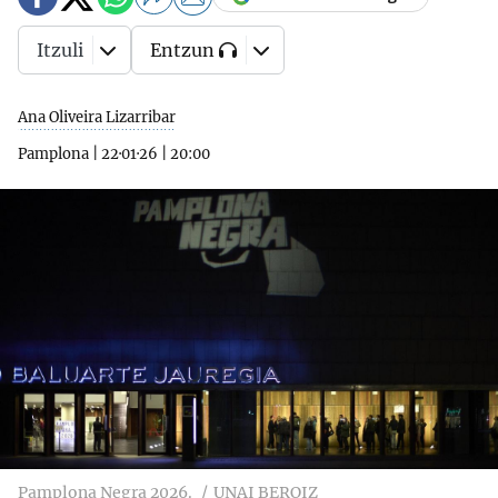
Itzuli
Entzun
Ana Oliveira Lizarribar
Pamplona
|
22·01·26
|
20:00
Pamplona Negra 2026.
UNAI BEROIZ