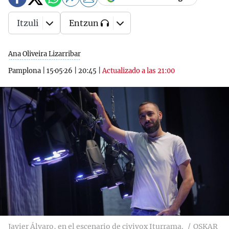
Itzuli
Entzun
Ana Oliveira Lizarribar
Pamplona
|
15·05·26
|
20:45
|
Actualizado a las 21:00
Javier Álvaro, en el escenario de civivox Iturrama.
OSKAR