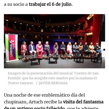
a su socio a
trabajar el 6 de julio.
Imagen de la presentación del musical 'Cuento de San
Fermín' que ha acogido este martes por la mañana el
Teatro Gayarre.
JAVIER BERGASA
Una noche de ese emblemático día del
chupinazo, Artuch recibe la
visita del fantasma
de un antiguo socio fallecido
, que le advierte