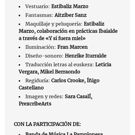
Vestuario:
Estibaliz Marzo
Fantasmas:
Aitziber Sanz
Maquillaje y peluquería:
Estibaliz
Marzo, colaboración en prácticas Ibaialde
a través de «Y si fuera miel»
Iluminación:
Fran Marcen
Diseño-sonoro:
Henrike Iturralde
Traducción letras al euskera:
Leticia
Vergara, Mikel Berraondo
Regiduría:
Carlos Crooke, Íñigo
Castellano
Imagen y redes:
Sara CasalÍ,
PrexcribeArts
CON LA PARTICIPACIÓN DE:
Banda de Música La Pamplonesa,