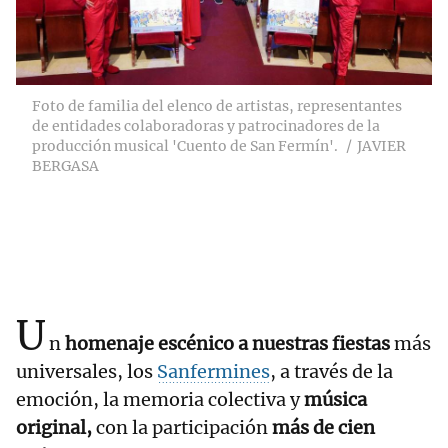
Foto de familia del elenco de artistas, representantes
de entidades colaboradoras y patrocinadores de la
producción musical 'Cuento de San Fermín'.
JAVIER
BERGASA
U
n
homenaje escénico a nuestras fiestas
más
universales, los
Sanfermines
, a través de la
emoción, la memoria colectiva y
música
original,
con la participación
más de cien