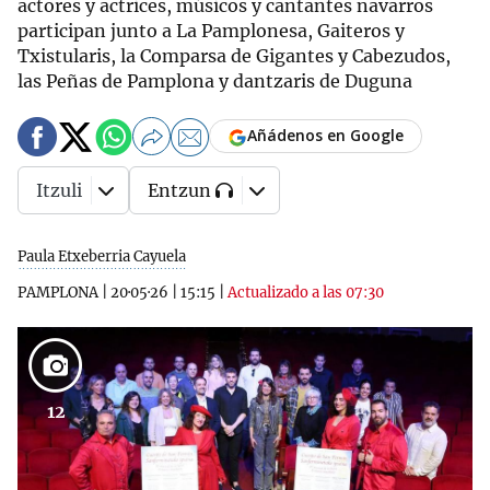
actores y actrices, músicos y cantantes navarros
participan junto a La Pamplonesa, Gaiteros y
Txistularis, la Comparsa de Gigantes y Cabezudos,
las Peñas de Pamplona y dantzaris de Duguna
Añádenos en Google
Itzuli
Entzun
Paula Etxeberria Cayuela
PAMPLONA
|
20·05·26
|
15:15
|
Actualizado a las 07:30
12