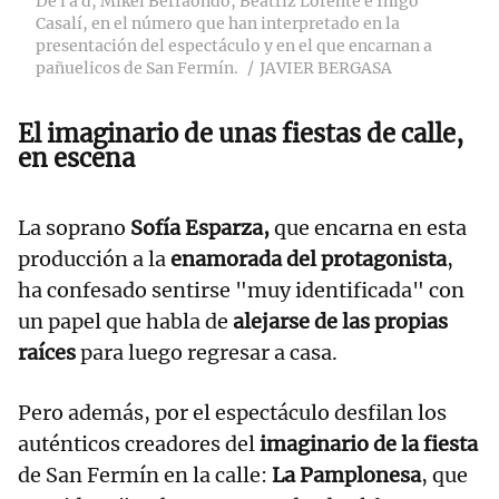
De i a d, Mikel Berraondo, Beatriz Lorente e Íñigo
Casalí, en el número que han interpretado en la
presentación del espectáculo y en el que encarnan a
pañuelicos de San Fermín.
JAVIER BERGASA
El imaginario de unas fiestas de calle,
en escena
La soprano
Sofía Esparza,
que encarna en esta
producción a la
enamorada del protagonista
,
ha confesado sentirse "muy identificada" con
un papel que habla de
alejarse de las propias
raíces
para luego regresar a casa.
Pero además, por el espectáculo desfilan los
auténticos creadores del
imaginario de la fiesta
de San Fermín en la calle:
La Pamplonesa
, que