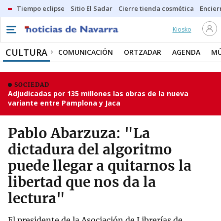
Tiempo eclipse
Sitio El Sadar
Cierre tienda cosmética
Encier
Kiosko
CULTURA
COMUNICACIÓN
ORTZADAR
AGENDA
MÚ
SOCIEDAD
Adjudicadas por 135 millones las obras de la nueva
variante entre Pamplona y Jaca
Pablo Abarzuza: "La
dictadura del algoritmo
puede llegar a quitarnos la
libertad que nos da la
lectura"
El presidente de la Asociación de Librerías de