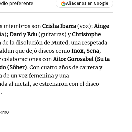
dio preferente
Añádenos en Google
sus miembros son
Crisha Ibarra
(voz);
Ainge
ía);
Dani y Edu
(guitarras) y
Christophe
 de la disolución de Muted, una respetada
aldun que dejó discos como
Inox, Sena,
 y colaboraciones con
Aitor Gorosabel (Su ta
edo (Sôber)
. Con cuatro años de carrera y
a de un voz femenina y una
da al metal, se estrenaron con el disco
s.
 Km0