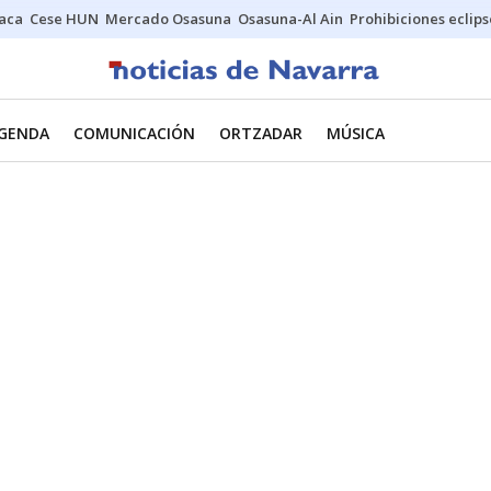
Jaca
Cese HUN
Mercado Osasuna
Osasuna-Al Ain
Prohibiciones eclips
GENDA
COMUNICACIÓN
ORTZADAR
MÚSICA