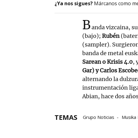
¿Ya nos sigues?
Márcanos como me
B
anda vizcaina, 
(bajo);
Rubén
(bater
(sampler). Surgieron
banda de metal eusk
Sarean o Krisis 4.0
,
Gar) y Carlos Escob
alternando la dulzur
instrumentación liga
Abian, hace dos año
TEMAS
Grupo Noticias
Musika