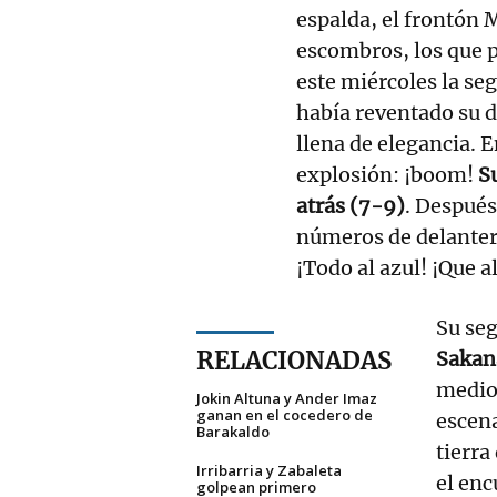
espalda, el frontón 
escombros, los que p
este miércoles la se
había reventado su di
llena de elegancia. E
explosión: ¡boom!
S
atrás (7-9)
. Después
números de delantero
¡Todo al azul! ¡Que a
Su se
RELACIONADAS
Sakana
medio 
Jokin Altuna y Ander Imaz
ganan en el cocedero de
escena
Barakaldo
tierra
Irribarria y Zabaleta
el enc
golpean primero