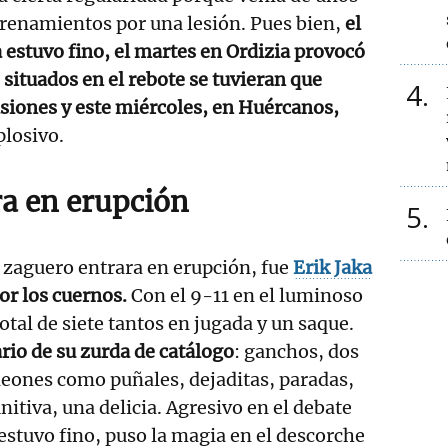
renamientos por una lesión. Pues bien,
el
 estuvo fino, el martes en Ordizia provocó
 situados en el rebote se tuvieran que
4
asiones y este miércoles, en Huércanos,
losivo.
ra en erupción
5
l zaguero entrara en erupción, fue
Erik Jaka
por los cuernos.
Con el 9-11 en el luminoso
otal de siete tantos en jugada y un saque.
ario de su zurda de catálogo
: ganchos, dos
leones como puñales, dejaditas, paradas,
itiva, una delicia. Agresivo en el debate
estuvo fino, puso la magia en el descorche