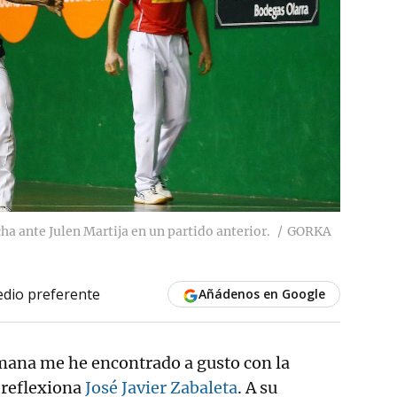
cha ante Julen Martija en un partido anterior.
GORKA
dio preferente
Añádenos en Google
emana me he encontrado a gusto con la
 reflexiona
José Javier Zabaleta
. A su