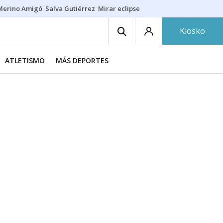
Merino Amigó
Salva Gutiérrez
Mirar eclipse
Iraola-Víctor
Ángel Eche
Kiosko
ATLETISMO
MÁS DEPORTES