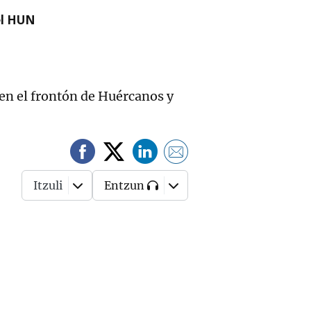
el HUN
a en el frontón de Huércanos y
Itzuli
Entzun