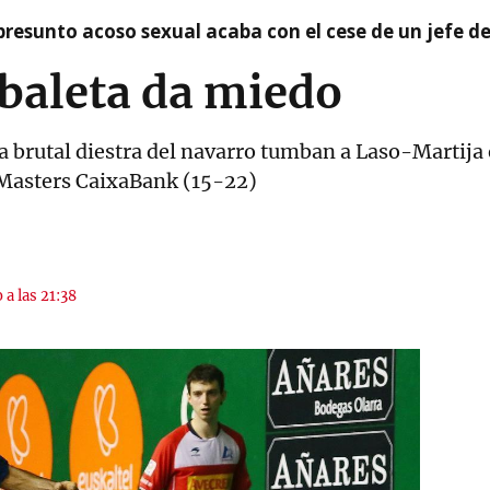
presunto acoso sexual acaba con el cese de un jefe d
abaleta da miedo
 y la brutal diestra del navarro tumban a Laso-Martij
 Masters CaixaBank (15-22)
 a las 21:38