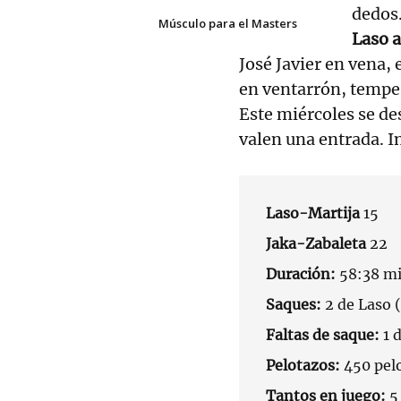
dedos.
Músculo para el Masters
Laso a
José Javier en vena,
en ventarrón, tempes
Este miércoles se de
valen una entrada. I
Laso-Martija
15
Jaka-Zabaleta
22
Duración:
58:38 mi
Saques:
2 de Laso (
Faltas de saque:
1 
Pelotazos:
450 pel
Tantos en juego:
5