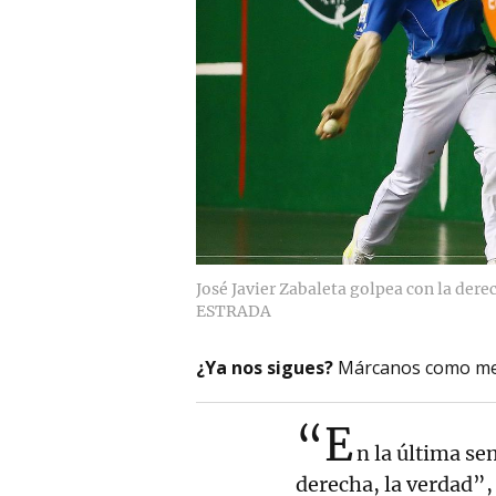
José Javier Zabaleta golpea con la dere
ESTRADA
¿Ya nos sigues?
Márcanos como me
“E
n la última s
derecha, la verdad”,