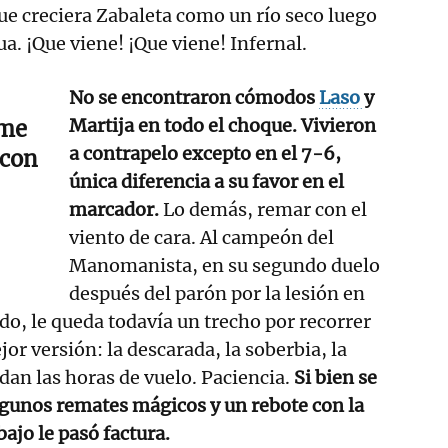
ue creciera Zabaleta como un río seco luego
a. ¡Que viene! ¡Que viene! Infernal.
No se encontraron cómodos
Laso
y
Martija en todo el choque. Vivieron
 me
a contrapelo excepto en el 7-6,
 con
única diferencia a su favor en el
marcador.
Lo demás, remar con el
viento de cara. Al campeón del
Manomanista, en su segundo duelo
después del parón por la lesión en
rdo, le queda todavía un trecho por recorrer
or versión: la descarada, la soberbia, la
 dan las horas de vuelo. Paciencia.
Si bien se
algunos remates mágicos y un rebote con la
bajo le pasó factura.