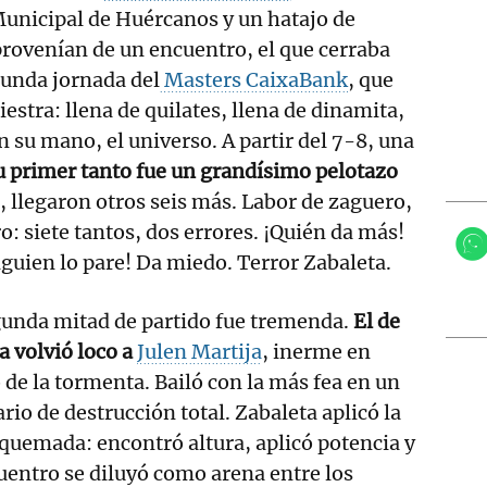
Municipal de Huércanos y un hatajo de
rovenían de un encuentro, el que cerraba
gunda jornada del
Masters CaixaBank
, que
estra: llena de quilates, llena de dinamita,
n su mano, el universo. A partir del 7-8, una
u primer tanto fue un grandísimo pelotazo
, llegaron otros seis más. Labor de zaguero,
: siete tantos, dos errores. ¡Quién da más!
lguien lo pare! Da miedo. Terror Zabaleta.
gunda mitad de partido fue tremenda.
El de
 volvió loco a
Julen Martija
, inerme en
de la tormenta. Bailó con la más fea en un
rio de destrucción total. Zabaleta aplicó la
 quemada: encontró altura, aplicó potencia y
uentro se diluyó como arena entre los