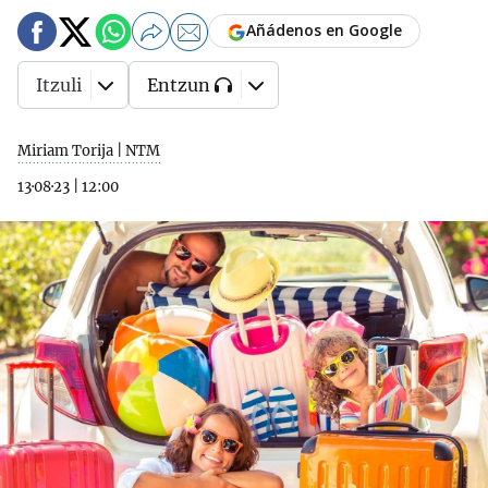
Añádenos en Google
Itzuli
Entzun
Miriam Torija | NTM
13·08·23
|
12:00