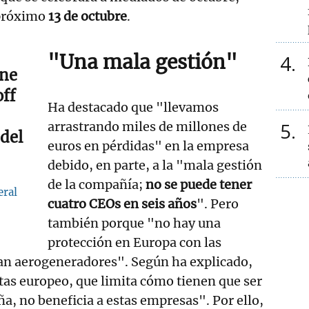
 próximo
13 de octubre
.
"Una mala gestión"
4
ene
off
Ha destacado que "llevamos
5
arrastrando miles de millones de
del
euros en pérdidas" en la empresa
debido, en parte, a la "mala gestión
de la compañía;
no se puede tener
eral
cuatro CEOs en seis años
". Pero
también porque "no hay una
protección en Europa con las
an aerogeneradores". Según ha explicado,
tas europeo, que limita cómo tienen que ser
ña, no beneficia a estas empresas". Por ello,