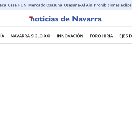
Jaca
Cese HUN
Mercado Osasuna
Osasuna-Al Ain
Prohibiciones eclips
ÍA
NAVARRA SIGLO XXI
INNOVACIÓN
FORO HIRIA
EJES 