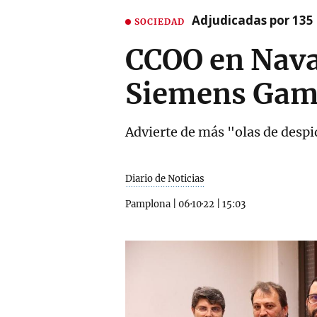
Adjudicadas por 135 
SOCIEDAD
CCOO en Navar
Siemens Gam
Advierte de más "olas de despid
Diario de Noticias
Pamplona
|
06·10·22
|
15:03