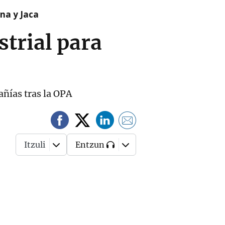
na y Jaca
trial para
añías tras la OPA
Itzuli
Entzun