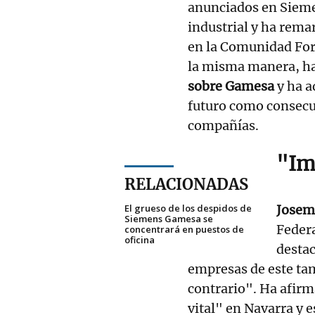
anunciados en Siem
industrial y ha rema
en la Comunidad Fora
la misma manera, ha 
sobre Gamesa
y ha a
futuro como consecu
compañías.
"Im
RELACIONADAS
El grueso de los despidos de
Jose
Siemens Gamesa se
Federa
concentrará en puestos de
oficina
desta
empresas de este tam
contrario". Ha afir
vital" en Navarra y 