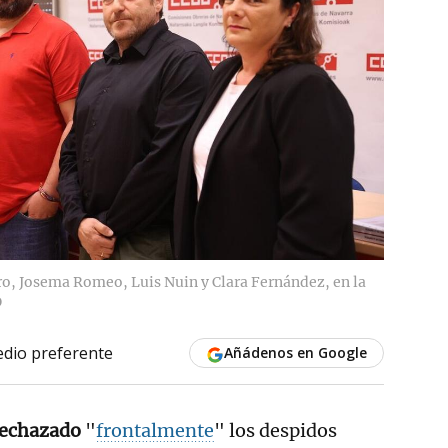
o, Josema Romeo, Luis Nuin y Clara Fernández, en la
O
dio preferente
Añádenos en Google
rechazado
"
frontalmente
" los despidos