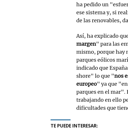
ha pedido un "esfue
ese sistema y, si rea
de las renovables, d
Así, ha explicado qu
margen
" para las e
mismo, porque hay m
parques eólicos mar
indicado que España 
shore" lo que "
nos e
europeo
" ya que "e
parques en el mar". 
trabajando en ello p
dificultades que tien
TE PUEDE INTERESAR: