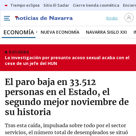
Tiempo eclipse
Sitio El Sadar
Cierre tienda cosmética
Encier
Kiosko
ECONOMÍA
NUEVA ECONOMÍA
NAVARRA SIGLO XXI
NAVARRA
La investigación por presunto acoso sexual acaba con el
cese de un jefe del HUN
El paro baja en 33.512
personas en el Estado, el
segundo mejor noviembre de
su historia
Tras esta caída, impulsada sobre todo por el sector
servicios, el número total de desempleados se situó