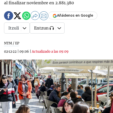
al finalizar noviembre en 2.881.380
Añádenos en Google
Itzuli
Entzun
NTM / EP
02·12·22
|
09:06
|
Actualizado a las 09:09