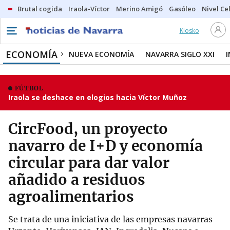
Brutal cogida
Iraola-Víctor
Merino Amigó
Gasóleo
Nivel Ce
Kiosko
ECONOMÍA
NUEVA ECONOMÍA
NAVARRA SIGLO XXI
FÚTBOL
Iraola se deshace en elogios hacia Víctor Muñoz
CircFood, un proyecto
navarro de I+D y economía
circular para dar valor
añadido a residuos
agroalimentarios
Se trata de una iniciativa de las empresas navarras