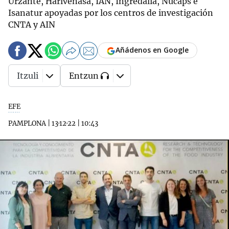
Urzante, Harivenasa, IAN, Ingredalia, Nucaps e
Isanatur apoyadas por los centros de investigación
CNTA y AIN
Añádenos en Google
Itzuli
Entzun
EFE
PAMPLONA
|
13·12·22
|
10:43