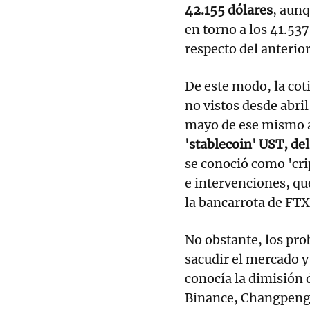
42.155 dólares
, aun
en torno a los 41.53
respecto del anterior
De este modo, la cot
no vistos desde abril
mayo de ese mismo 
'stablecoin' UST, de
se conoció como 'cri
e intervenciones, q
la bancarrota de FTX
No obstante, los pro
sacudir el mercado y
conocía la dimisión 
Binance, Changpeng 