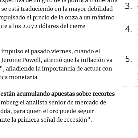
rspectiva de un giro de la política monetaria
3
se está traduciendo en la mayor debilidad
 impulsado el precio de la onza a un máximo
nte a los 2.072 dólares del cierre
4
ó impulso el pasado viernes, cuando el
5
, Jerome Powell, afirmó que la inflación va
", añadiendo la importancia de actuar con
ica monetaria.
 están acumulando apuestas sobre recortes
oomberg el analista senior de mercado de
dda, para quien el oro puede seguir
ante la primera señal de recesión".