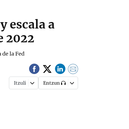
y escala a
de 2022
a de la Fed
Itzuli
Entzun