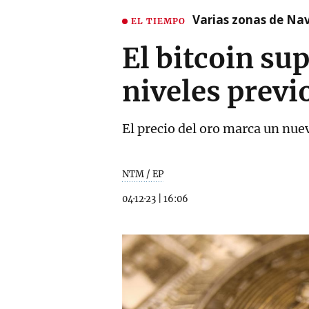
Varias zonas de Nav
EL TIEMPO
El bitcoin sup
niveles previ
El precio del oro marca un nuevo
NTM / EP
04·12·23
|
16:06