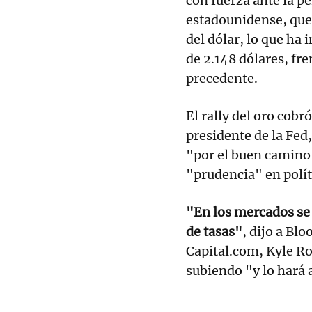
con fuerza ante la pe
estadounidense, que 
del dólar, lo que ha
de 2.148 dólares, fre
precedente.
El rally del oro cobr
presidente de la Fed
"por el buen camino
"prudencia" en polít
"En los mercados se
de tasas"
, dijo a Bl
Capital.com, Kyle Ro
subiendo "y lo hará 