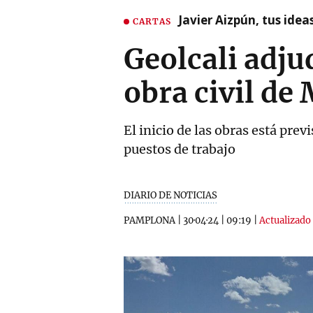
Javier Aizpún, tus ide
CARTAS
Geolcali adju
obra civil d
El inicio de las obras está pr
puestos de trabajo
DIARIO DE NOTICIAS
PAMPLONA
|
30·04·24
|
09:19
|
Actualizado 