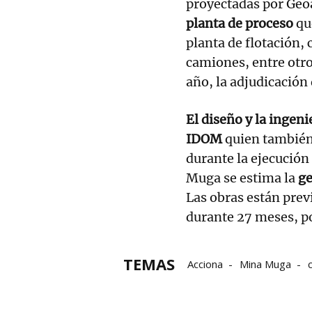
proyectadas por Geoal
planta de proceso
que
planta de flotación, 
camiones, entre otr
año, la adjudicación 
El diseño y la ingeni
IDOM
quien también
durante la ejecución
Muga se estima la
ge
Las obras están prev
durante 27 meses, po
TEMAS
Acciona
Mina Muga
Presupuestos de Navarra