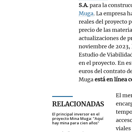
S.A.
para la construcc
Muga
. La empresa ha
reales del proyecto p
precio de las materi
actualizaciones de p
noviembre de 2023, l
Estudio de Viabilid
en el proyecto. En es
euros del contrato de
Muga
está en línea c
El men
RELACIONADAS
encarg
tempor
El principal inversor en el
proyecto Mina Muga: "Aquí
acceso
hay mina para cien años"
viales