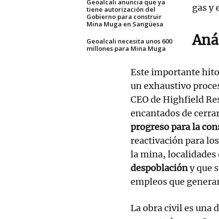
Geoalcali anuncia que ya
gas y 
tiene autorización del
Gobierno para construir
Mina Muga en Sangüesa
Anál
Geoalcali necesita unos 600
millones para Mina Muga
Este importante hito
un exhaustivo proces
CEO de Highfield Re
encantados de cerrar
progreso para la co
reactivación para lo
la mina, localidades
despoblación
y que 
empleos que generar
La obra civil es una 