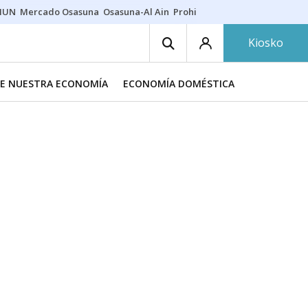
HUN
Mercado Osasuna
Osasuna-Al Ain
Prohibiciones eclipse
Derrama
Kiosko
DE NUESTRA ECONOMÍA
ECONOMÍA DOMÉSTICA