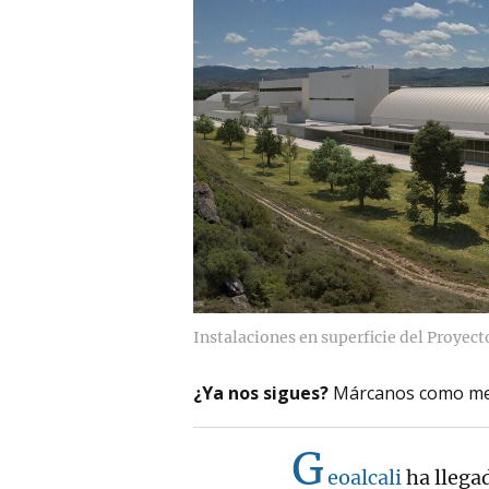
Instalaciones en superficie del Proyec
¿Ya nos sigues?
Márcanos como me
G
eoalcali
ha llega