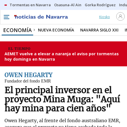
Tormentas en Navarra
Osasuna-Al Ain
Gorka Rodríguez
Indu
Kiosko
ECONOMÍA
NUEVA ECONOMÍA
NAVARRA SIGLO XXI
EL TIEMPO
AEMET vuelve a elevar a naranja el aviso por tormentas
hoy domingo en Navarra
OWEN HEGARTY
Fundador del fondo EMR
El principal inversor en el
proyecto Mina Muga: "Aquí
hay mina para cien años"
Owen Hegarty, al frente del fondo australiano EMR,