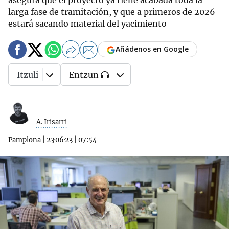
asegura que el proyecto ya tiene acabada toda la
larga fase de tramitación, y que a primeros de 2026
estará sacando material del yacimiento
Añádenos en Google
Itzuli
Entzun
A. Irisarri
Pamplona
|
23·06·23
|
07:54