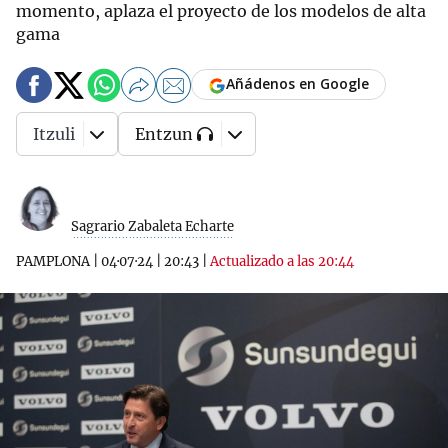
momento, aplaza el proyecto de los modelos de alta
gama
Añádenos en Google
Itzuli
Entzun
Sagrario Zabaleta Echarte
PAMPLONA
|
04·07·24
|
20:43
|
Actualizado a las 20:44