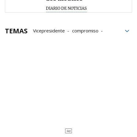
DIARIO DE NOTICIAS
TEMAS
Vicepresidente
compromiso
autobuses
Industria
Alsasua
Industria navarra