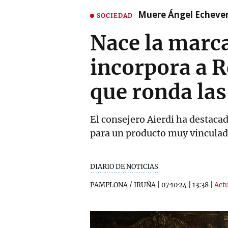
Muere Ángel Echeverr
SOCIEDAD
Nace la marca
incorpora a 
que ronda las
El consejero Aierdi ha destaca
para un producto muy vinculado
DIARIO DE NOTICIAS
PAMPLONA / IRUÑA
|
07·10·24
|
13:38
|
Actu