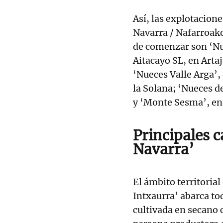
Así, las explotacion
Navarra / Nafarroako
de comenzar son ‘Nue
Aitacayo SL, en Arta
‘Nueces Valle Arga’, 
la Solana; ‘Nueces d
y ‘Monte Sesma’, en
Principales c
Navarra’
El ámbito territoria
Intxaurra’ abarca to
cultivada en secano 