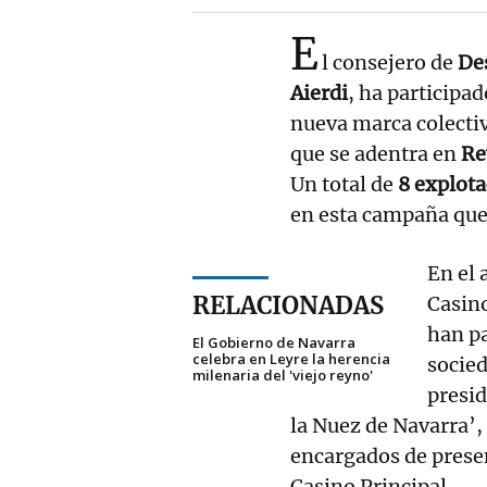
E
l consejero de
De
Aierdi
, ha participa
nueva marca colecti
que se adentra en
Re
Un total de
8 explota
en esta campaña que
En el 
RELACIONADAS
Casino
han pa
El Gobierno de Navarra
celebra en Leyre la herencia
socie
milenaria del 'viejo reyno'
presid
la Nuez de Navarra’,
encargados de presen
Casino Principal.