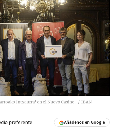
arroako Intxaurra' en el Nuevo Casino.
IBAN
dio preferente
Añádenos en Google