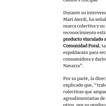
Durante su intervenc
Mari Aierdi, ha seña
marca colectiva y s
reconocimiento estra
producto vinculado a 
Comunidad Foral
, t
espaldarazo para reco
consumidora y darlo
Navarra”.
Por su parte, la dire
explicado que, “trab
colectivas que ampa
agroalimentarias de 
otros, por su produc