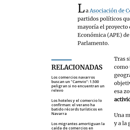
L
a
Asociación de 
partidos políticos 
mayoría el proyecto
Económica (APE) de 
Parlamento.
Tras s
RELACIONADAS
como u
geográ
Los comercios navarros
buscan un "Camvio": 1.500
objeti
peligran si no encuentran un
relevo
esa z
activi
Los hoteles y el comercio lo
confirman: el verano ha
batido récords turísticos en
Navarra
Una ma
y a la
Los migrantes amortiguan la
caída de comercios en