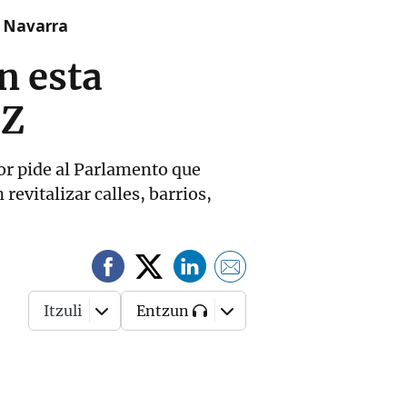
n Navarra
n esta
 Z
or pide al Parlamento que
evitalizar calles, barrios,
Itzuli
Entzun