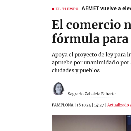
AEMET vuelve a ele
EL TIEMPO
El comercio n
fórmula para 
Apoya el proyecto de ley para 
apruebe por unanimidad o por a
ciudades y pueblos
Sagrario Zabaleta Echarte
PAMPLONA
|
16·10·24
|
14:27
|
Actualizado a