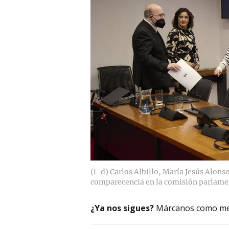
(i-d) Carlos Albillo, María Jesús Alon
comparecencia en la comisión parlame
¿Ya nos sigues?
Márcanos como me