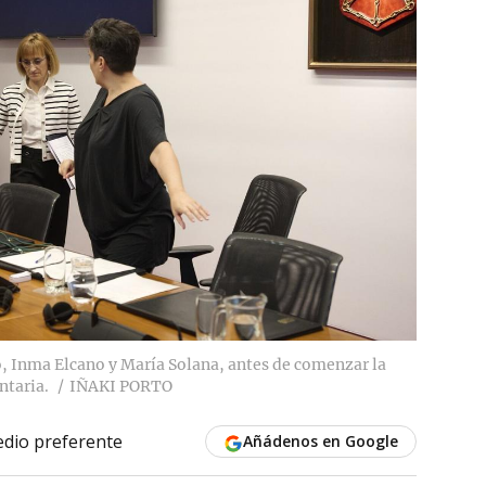
so, Inma Elcano y María Solana, antes de comenzar la
ntaria.
IÑAKI PORTO
dio preferente
Añádenos en Google