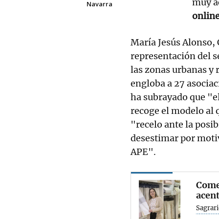
muy a
Navarra
onlin
María Jesús Alonso, 
representación del s
las zonas urbanas y r
engloba a 27 asocia
ha subrayado que "e
recoge el modelo al 
"recelo ante la posi
desestimar por moti
APE".
Comer
acen
Sagrari