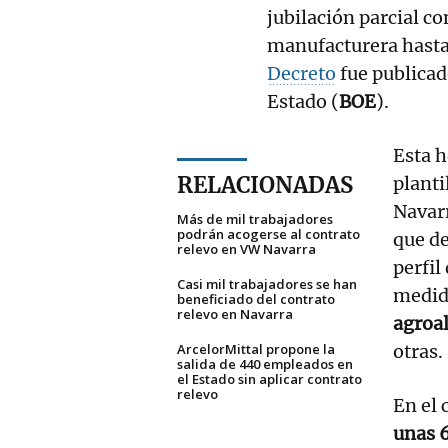
jubilación parcial co
manufacturera hasta 
Decreto
fue publicad
Estado (
BOE
).
Esta h
RELACIONADAS
planti
Navarr
Más de mil trabajadores
podrán acogerse al contrato
que de
relevo en VW Navarra
perfil
Casi mil trabajadores se han
medida
beneficiado del contrato
relevo en Navarra
agroa
ArcelorMittal propone la
otras.
salida de 440 empleados en
el Estado sin aplicar contrato
relevo
En el
unas 