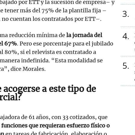
bajado por ETT y la sucesión de empresa– y
e tener más del 75% de la plantilla fija –
3
, no cuentan los contratados por ETT–.
4
una reducción mínima de
la jornada del
el 67%
. Pero ese porcentaje para el jubilado
al 80%, si el relevista es contratado a
manera indefinida. “Esta modalidad se
5
ra”, dice Morales.
acogerse a este tipo de
rcial?
ajadora de 61 años, con 33 cotizados, que
 funciones que requieran esfuerzo físico o
ón
en tareas de fabricación, elaboración o