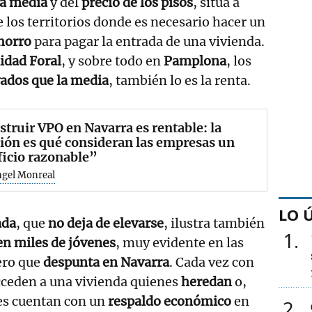
ta media
y del
precio de los pisos
, sitúa a
los territorios donde es necesario hacer un
horro
para pagar la entrada de una vivienda.
dad Foral
, y sobre todo en
Pamplona
, los
ados que la media
, también lo es la renta.
truir VPO en Navarra es rentable: la
ión es qué consideran las empresas un
icio razonable”
ngel Monreal
LO 
ada
, que
no deja de elevarse
, ilustra también
1
en miles de jóvenes
, muy evidente en las
ero que
despunta en Navarra
. Cada vez con
cceden a una vivienda quienes
heredan
o,
es cuentan con un
respaldo económico
en
2