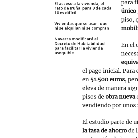
para f
El acceso a la vivienda, el
reto de Iruña: para 9 de cada
único
10 es difícil
piso, 
Viviendas que se usan, que
mobili
ni se alquilan ni se compran
Navarra modificará el
Decreto de Habitabilidad
En el 
para facilitar la vivienda
asequible
neces
equiva
el pago inicial. Para 
en
51.500 euros
, per
eleva de manera sign
pisos de
obra nueva
vendiendo por unos
El estudio parte de u
la tasa de ahorro
de 