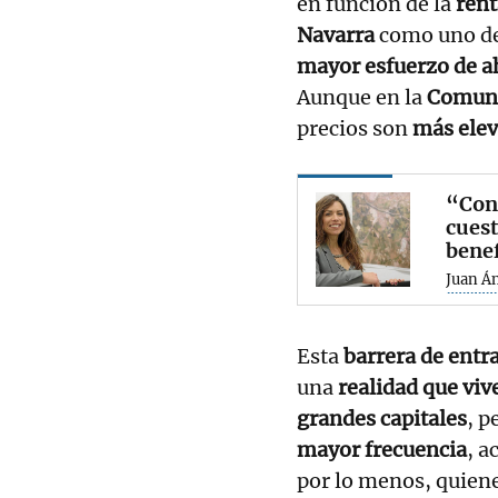
en función de la
ren
Navarra
como uno de 
mayor esfuerzo de a
Aunque en la
Comuni
precios son
más elev
“Cons
cuest
benef
Juan Á
Esta
barrera de entr
una
realidad que viv
grandes capitales
, p
mayor frecuencia
, a
por lo menos, quien