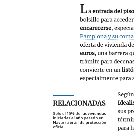
L
a
entrada del pis
bolsillo para accede
encarecerse
, especi
Pamplona y su coma
oferta de vivienda d
euros
, una barrera 
trámite para decenas
convierte en un
list
especialmente para a
Según 
RELACIONADAS
Ideali
sus pr
Solo el 15% de las viviendas
iniciadas el año pasado en
términ
Navarra eran de protección
oficial
para h