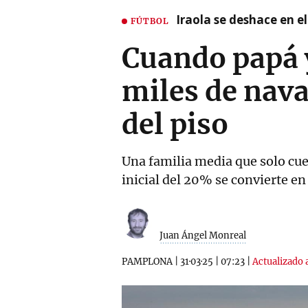
Iraola se deshace en e
FÚTBOL
Cuando papá 
miles de nava
del piso
Una familia media que solo cue
inicial del 20% se convierte e
Juan Ángel Monreal
PAMPLONA
|
31·03·25
|
07:23
|
Actualizado a