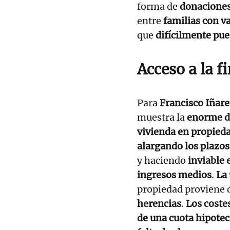
forma de
donaciones
entre
familias con v
que
difícilmente pue
Acceso a la f
Para
Francisco Iñare
muestra la
enorme di
vivienda en propied
alargando los plazos
y haciendo
inviable 
ingresos medios
.
La 
propiedad proviene 
herencias
.
Los coste
de una cuota hipotec