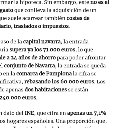
irmar la hipoteca. Sin embargo, este
no es el
 gasto
que conlleva la adquisición de un
que suele acarrear también
costes de
ario, traslados o impuestos
.
caso de la
capital navarra
, la entrada
aria
supera ya los 71.000 euros
, lo que
le a 24 años de ahorro
para poder afrontar
el
conjunto de Navarra
, la entrada se queda
o en la
comarca de Pamplona
la cifra se
ificativa,
rebasando los 60.000 euros
. Los
de apenas
dos habitaciones
se están
240.000 euros
.
n dato del
INE
, que cifra en
apenas un 7,1%
los hogares españoles. Una proporción que,