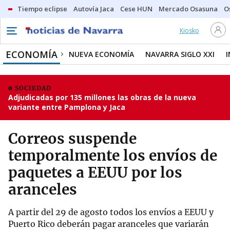
Tiempo eclipse
Autovía Jaca
Cese HUN
Mercado Osasuna
O
Kiosko
ECONOMÍA
NUEVA ECONOMÍA
NAVARRA SIGLO XXI
SOCIEDAD
Adjudicadas por 135 millones las obras de la nueva
variante entre Pamplona y Jaca
Correos suspende
temporalmente los envíos de
paquetes a EEUU por los
aranceles
A partir del 29 de agosto todos los envíos a EEUU y
Puerto Rico deberán pagar aranceles que variarán