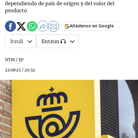
dependiendo de país de origen y del valor del
producto
Añádenos en Google
Itzuli
Entzun
NTM / EP
22·08·25
|
20:32