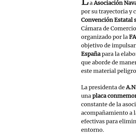
L
a
Asociación Nav
por su trayectoria y
Convención Estatal 
Cámara de Comercio 
organizado por la
FA
objetivo de impulsa
España
para la elab
que aborde de maner
este material peligr
La presidenta de
A.N
una
placa conmemor
constante de la asoci
acompañamiento a las
efectivas para elimi
entorno.