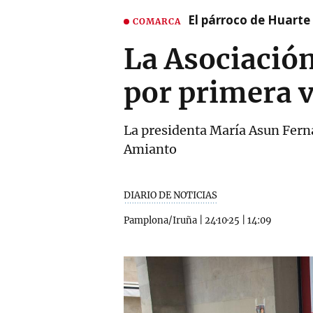
El párroco de Huarte 
COMARCA
La Asociació
por primera v
La presidenta María Asun Fern
Amianto
DIARIO DE NOTICIAS
Pamplona/Iruña
|
24·10·25
|
14:09