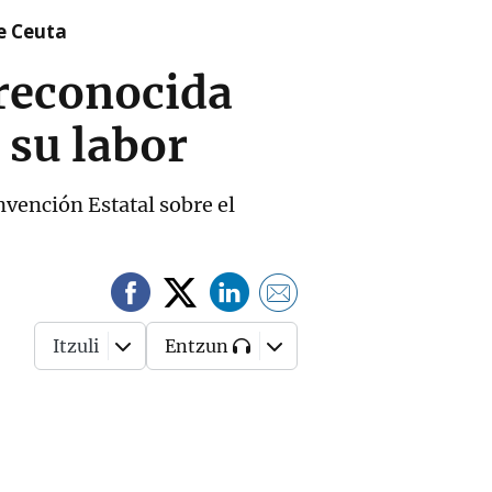
re Ceuta
 reconocida
 su labor
vención Estatal sobre el
Itzuli
Entzun