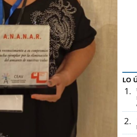
LO 
1
2