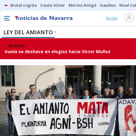
Brutal cogida
Iraola-Víctor
Merino Amigó
Gasóleo
Nivel Ce
Kiosko
LEY DEL AMIANTO
FÚTBOL
Iraola se deshace en elogios hacia Víctor Muñoz