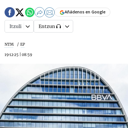
Añádenos en Google
Itzuli
Entzun
NTM
EP
19·12·25
|
08:59