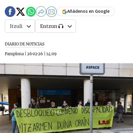
Añádenos en Google
Itzuli
Entzun
DIARIO DE NOTICIAS
Pamplona
|
26·02·26
|
14:09