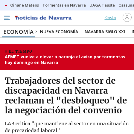
Oihane Mateos
Tormentas en Navarra
UAGA Tauste
Osasuna
Kiosko
ECONOMÍA
NUEVA ECONOMÍA
NAVARRA SIGLO XXI
EL TIEMPO
AEMET vuelve a elevar a naranja el aviso por tormentas
hoy domingo en Navarra
Trabajadores del sector de
discapacidad en Navarra
reclaman el "desbloqueo" de
la negociación del convenio
LAB critica "que mantiene al sector en una situación
de precariedad laboral"