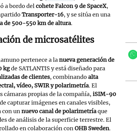
ajó a bordo del
cohete Falcon 9 de SpaceX
,
mpartido
Transporter-16
, y se sitúa en una
na de 500-550 km de altura
.
ción de microsatélites
namuno pertenece a la
nueva generación de
0 kg
de SATLANTIS y está diseñado para
lizadas de clientes
, combinando
alta
ctral, vídeo, SWIR y polarimetría
. El
os cámaras propias de la compañía,
iSIM-90
 de capturar imágenes en canales visibles,
a con un
nuevo canal de polarimetría
que
s de análisis de la superficie terrestre. El
rollado en colaboración con
OHB Sweden
.