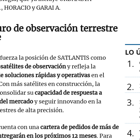
, HORACIO y GARAI A.
uro de observación terrestre
e
LO 
refuerza la posición de SATLANTIS como
1
osatélites de observación
y refleja la
 soluciones rápidas y operativas
en el
 Con más satélites en construcción, la
2
onsolidar su
capacidad de respuesta a
3
 del mercado
y seguir innovando en la
estres de alta precisión.
cuenta con una
cartera de pedidos de más de
4
ntregarán en los próximos 12 meses
. Para