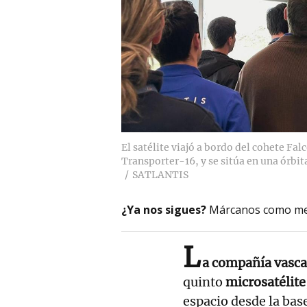
El satélite viajó a bordo del cohete Fa
Transporter-16, y se sitúa en una órbi
SATLANTIS
¿Ya nos sigues?
Márcanos como me
L
a compañía vasca
quinto
microsatélite
espacio desde la bas