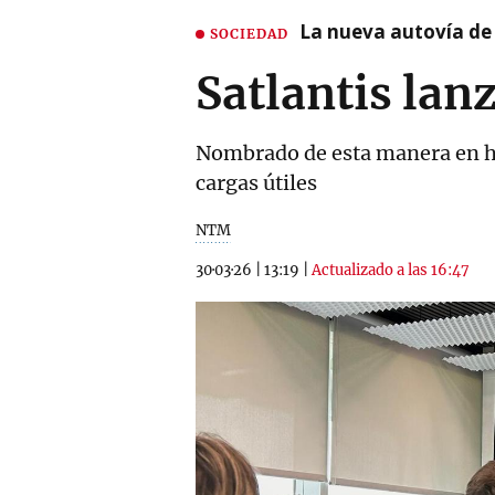
La nueva autovía de
SOCIEDAD
Satlantis lan
Nombrado de esta manera en hono
cargas útiles
NTM
30·03·26
|
13:19
|
Actualizado a las 16:47