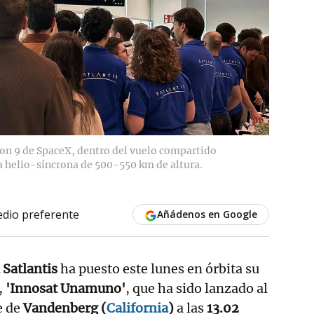
lcon 9 de SpaceX, dentro del vuelo compartido
ta helio-síncrona de 500-550 km de altura.
dio preferente
Añádenos en Google
 Satlantis
ha puesto este lunes en órbita su
,
'Innosat Unamuno'
, que ha sido lanzado al
e de
Vandenberg (
California
)
a las
13.02