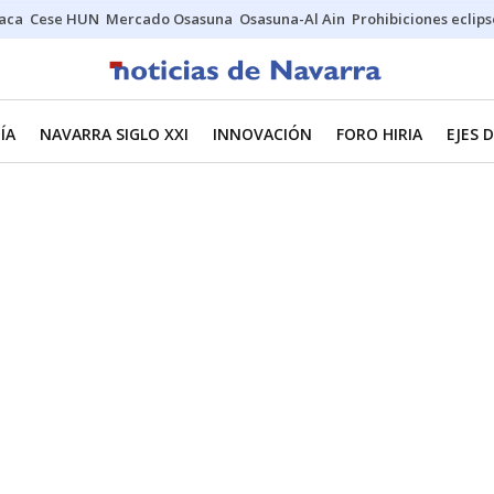
Jaca
Cese HUN
Mercado Osasuna
Osasuna-Al Ain
Prohibiciones eclips
ÍA
NAVARRA SIGLO XXI
INNOVACIÓN
FORO HIRIA
EJES 