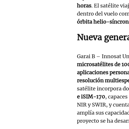
horas
. El satélite vi
dentro del vuelo co
órbita helio-síncro
Nueva genera
Garai B – Innosat U
microsatélites de 10
aplicaciones persona
resolución multiespe
satélite incorpora d
e iSIM-170
, capaces
NIR y SWIR, y cuent
amplía sus capacidade
proyecto se ha desar