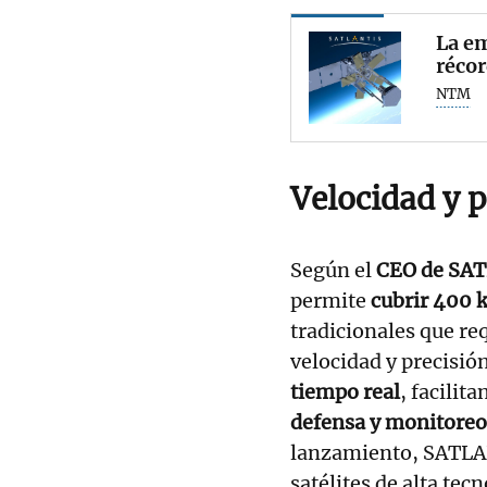
La em
récor
NTM
Velocidad y p
Según el
CEO de SAT
permite
cubrir 400 
tradicionales que re
velocidad y precisió
tiempo real
, facilit
defensa y monitoreo 
lanzamiento, SATLAN
satélites de alta te