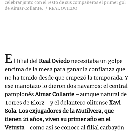
celebrar junto con el resto de sus compañeros el primer gol
de Aimar Collante.
REAL OVIEDO
E
l filial del
Real Oviedo
necesitaba un golpe
encima de la mesa para ganar la confianza que
no ha tenido desde que empezó la temporada. Y
ese manotazo lo dieron dos navarros: el central
pamplonés
Aimar Collante
–aunque natural de
Torres de Elorz– y el delantero olitense
Xavi
Sola
.
Los exjugadores de la Mutilvera, que
tienen 21 años, viven su primer año en el
Vetusta
–como así se conoce al filial carbayón