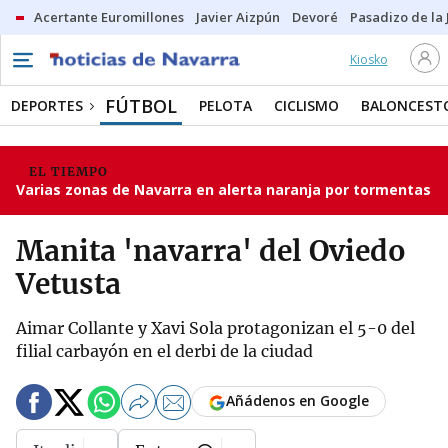
Acertante Euromillones
Javier Aizpún
Devoré
Pasadizo de la
Kiosko
FÚTBOL
DEPORTES
PELOTA
CICLISMO
BALONCEST
EL TIEMPO
Varias zonas de Navarra en alerta naranja por tormentas
Manita 'navarra' del Oviedo
Vetusta
Aimar Collante y Xavi Sola protagonizan el 5-0 del
filial carbayón en el derbi de la ciudad
Añádenos en Google