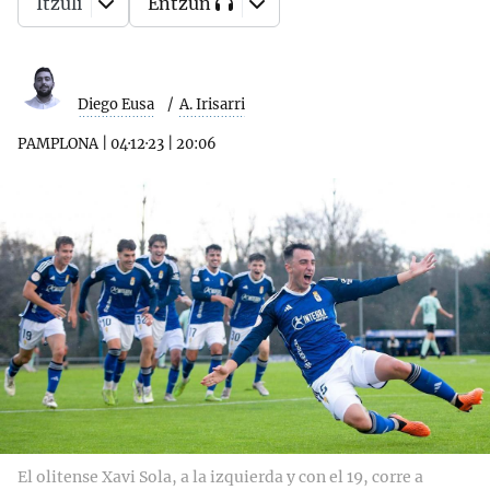
Itzuli
Entzun
Diego Eusa
A. Irisarri
PAMPLONA
|
04·12·23
|
20:06
El olitense Xavi Sola, a la izquierda y con el 19, corre a