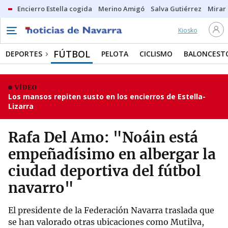
Encierro Estella cogida
Merino Amigó
Salva Gutiérrez
Mirar 
Kiosko
FÚTBOL
DEPORTES
PELOTA
CICLISMO
BALONCEST
VÍDEO
Los mansos repiten susto en los encierros de Estella-
Lizarra
Rafa Del Amo: "Noáin está
empeñadísimo en albergar la
ciudad deportiva del fútbol
navarro"
El presidente de la Federación Navarra traslada que
se han valorado otras ubicaciones como Mutilva,