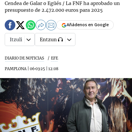
Cendea de Galar o Egüés / La FNF ha aprobado un
presupuesto de 2.472.000 euros para 2025
Añádenos en Google
Itzuli
Entzun
DIARIO DE NOTICIAS
EFE
PAMPLONA
|
06·03·25
|
12:08